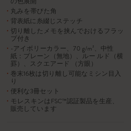
の色展開
丸みを帯びた角
背表紙に糸綴じステッチ
切り離したメモを挟んでおけるフラッ
プ付き
-アイボリーカラー、70 g/m²、中性
紙：プレーン（無地）、ルー ルド（横
罫）、スクエアード （方眼）
巻末16枚は切り離し可能なミシン目入
り
便利な3冊セット
モレスキンはFSC™認証製品を生産、
販売しています