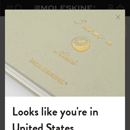
ニューを閉じる
ナビゲーションの切替
検索 (キーワードなど)
ログイ
カー
メニ
6,500円以上のご購入で送料無料
ショップ
...
カイエ ＆ ジャーナル
カイエ ジャーナル
Looks like you're in
モレスキンの世界へようこそ
United States