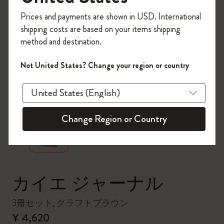
今すぐ会員登録して、コード
Prices and payments are shown in USD. International
「
WELCOME10
」を入力すると、初回注
shipping costs are based on your items shipping
文が10%オフ＋送料無料になります。セ
method and destination.
ール・アウトレット品は適用外。
Moleskineアカウントを作成して限定オフ
Not United States? Change your region or country
ァーや会員特典、さらに多くのインスピ
レーションを手に入れましょう。
zoom.cta
今すぐ会員登録 !
Change Region or Country
カイエ ジャーナル
3冊セット, クラフトブラウン
¥ 4,620