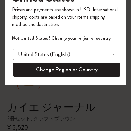
今すぐ会員登録して、コード
Prices and payments are shown in USD. International
「
WELCOME10
」を入力すると、初回注
shipping costs are based on your items shipping
文が10%オフ＋送料無料になります。セ
method and destination.
ール・アウトレット品は適用外。
Moleskineアカウントを作成して限定オフ
Not United States? Change your region or country
ァーや会員特典、さらに多くのインスピ
レーションを手に入れましょう。
zoom.cta
今すぐ会員登録 !
Change Region or Country
カイエ ジャーナル
3冊セット, クラフトブラウン
¥ 3,520