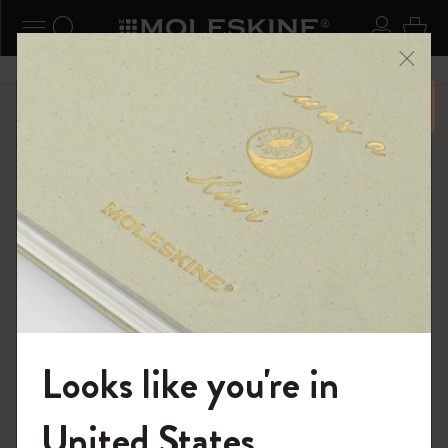
ニューを閉じる
ナビゲーションの切替
検索 (キーワードなど)
ログイ
カー
メニ
6,500円以上のご購入で送料無料
ショップ
...
カイエ ＆ ジャーナル
カイエ ジャーナル
Looks like you're in
モレスキンの世界へようこそ
United States