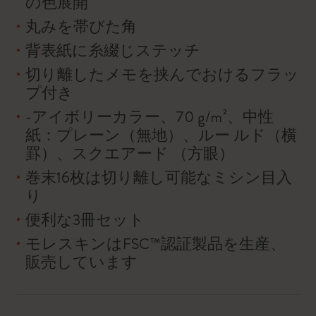
の色展開
丸みを帯びた角
背表紙に糸綴じステッチ
切り離したメモを挟んでおけるフラッ
プ付き
-アイボリーカラー、70 g/m²、中性
紙：プレーン（無地）、ルー ルド（横
罫）、スクエアード （方眼）
巻末16枚は切り離し可能なミシン目入
り
便利な3冊セット
モレスキンはFSC™認証製品を生産、
販売しています