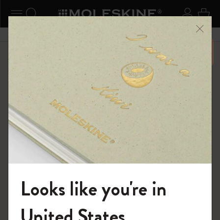
ニューを閉じる
ナビゲーションの切替
検索 (キーワードなど)
ログイ
カー
メニ
6,500円以上のご購入で送料無料
ショップ
...
カイエ ＆ ジャーナル
カイエ ジャーナル
Looks like you're in
モレスキンの世界へようこそ
United States