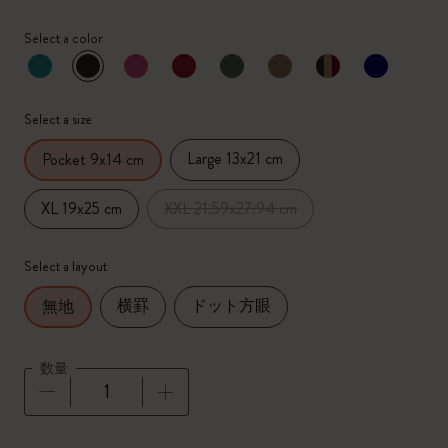
Select a color
選択済
*
選択したカラー
Select a size
Large 13x21 cm
Pocket 9x14 cm
XL 19x25 cm
XXL 21.59x27.94 cm
Select a layout
横罫
ドット方眼
無地
数量
数量が1に更新されました