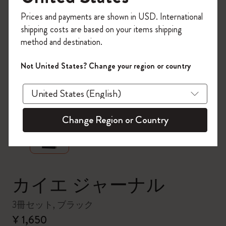
今すぐ会員登録して、コード
Prices and payments are shown in USD. International
「
WELCOME10
」を入力すると、初回注
shipping costs are based on your items shipping
文が10%オフ＋送料無料になります。セ
method and destination.
ール・アウトレット品は適用外。
Moleskineアカウントを作成して限定オフ
Not United States? Change your region or country
ァーや会員特典、さらに多くのインスピ
レーションを手に入れましょう。
zoom.cta
今すぐ会員登録 !
Change Region or Country
カイエ ジャーナル
3冊セット, ブラック
¥ 1,650