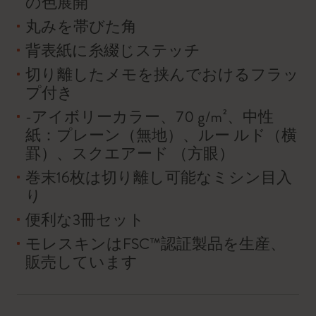
の色展開
丸みを帯びた角
背表紙に糸綴じステッチ
切り離したメモを挟んでおけるフラッ
プ付き
-アイボリーカラー、70 g/m²、中性
紙：プレーン（無地）、ルー ルド（横
罫）、スクエアード （方眼）
巻末16枚は切り離し可能なミシン目入
り
便利な3冊セット
モレスキンはFSC™認証製品を生産、
販売しています