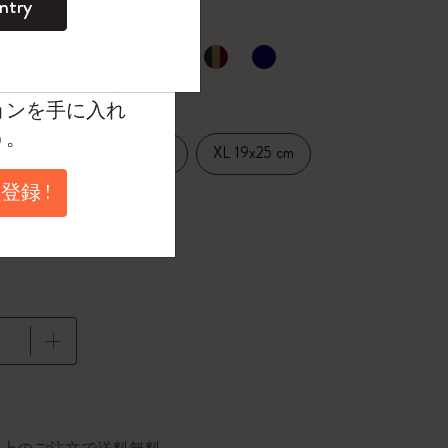
ntry
。
ントを作成して限定
選択済
たカラー
典、さらに多く
ョンを手に入れ
う。
Large 13x21 cm
XL 19x25 cm
14 cm
登録 !
に更新されました