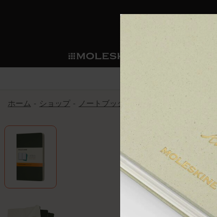
ショ
モレス
ップ
マート
サブカテゴリ
サブカ
今すぐメンバー登録
新商品
すべて見る
カスタムダイアリー
モレスキンメンバーシップ
ホーム
ショップ
ノートブック
カイエ ＆ ジャーナル
ノートブック
スマートライティング・シス
カスタムノートブック
我々の歴史
ウェルカムオファー: 次回のご購入時に
サブカテゴリ
サブカテゴリ
テム
通常特典: パーソナライズの2冊ご購入
ダイアリー
パッチ
モレスキンのマニフェスト
バースデー特典: 1回限りの割引（1ヶ
サブカテゴリ
モレスキンスマートスマート
先行プレビュー: 新作コレクションへ
モレスキンスマート
とは
和紙テープ
ペンと紙の力
伝説的なお得情報: 会員限定の特別サ
サブカテゴリ
セールへの早期アクセス: お得な情
ライティングツール
アプリ・サービス
ミニノートブックチャーム
持続可能な創造性
モレスキン限定イベント: 優先アクセ
サブカテゴリ
サブカテゴリ
返品期間の延長: 1ヶ月間
限定版ノートブック
別注＆コーポレートギフト
Detour
サブカテゴリ