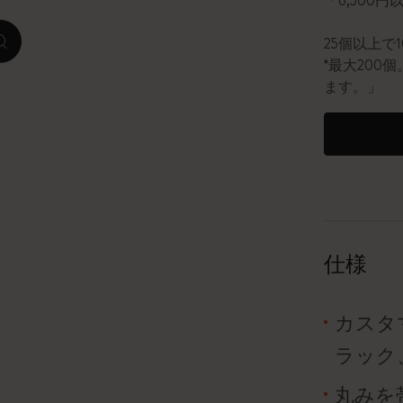
「6,500
ピーナッツ限定コレクション
25個以上で
zoom.cta
*最大20
プレシャス & エシカル コレクション
ます。」
City Guide Notebooks LUXE x モレスキ
ン
カサ・バトリョ 限定版コレクション
アイ アム ザ シティ コレクション
仕様
星の王子さま
カスタ
Mardi Mercredi × モレスキン
ラック
ハリー・ポッターの呪文コレクション
丸みを