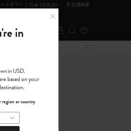
レートギフト
店舗検索
日本 (日本語)
夏のセ
アウトレ
're in
ログイン
検索 (キーワードな
カート 0 アイ
ール
ット
メニューを閉じる
へようこそ
own in USD.
 are based on your
界へようこそ
estination.
パスワードを表示
エ ジャーナル
 region or country
して、コード
ら
, マートルグリーン
入力すると、初
報を保存する
(任意)
＋送料無料になり
ウトレット品は