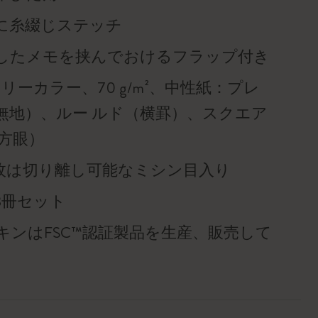
に糸綴じステッチ
したメモを挟んでおけるフラップ付き
リーカラー、70 g/m²、中性紙：プレ
無地）、ルー ルド（横罫）、スクエア
（方眼）
6枚は切り離し可能なミシン目入り
3冊セット
キンはFSC™認証製品を生産、販売して