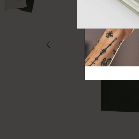
芸術と文化
モレスキン Foundation
アカウントを作成する
サブカテゴリ
バッグ
サブカテゴリ
ギフト
サブカテゴリ
ピン
サブカテゴリ
パッチ
サブカテゴリ