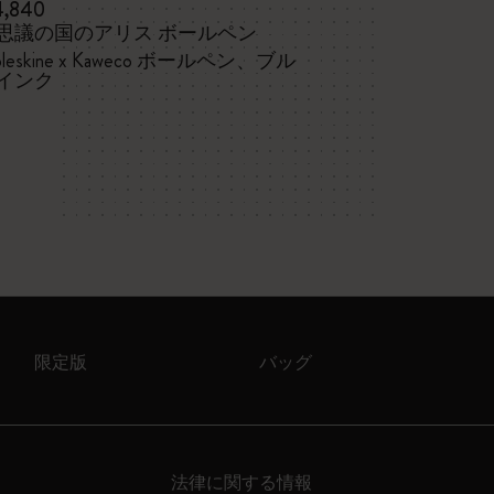
4,840
¥ 8,140
思議の国のアリス ボールペン
不思議の国のア
トボックス
leskine x Kaweco ボールペン、ブル
インク
ポケットノー
チ
限定版
バッグ
法律に関する情報