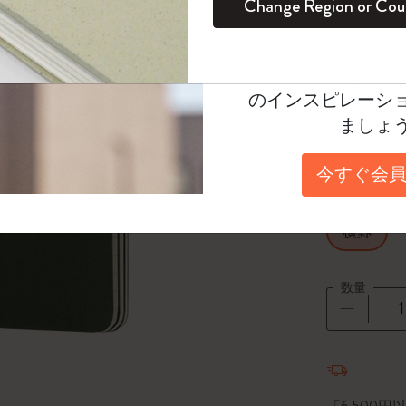
Change Region or Cou
セット
デイリープランナー
カラーパターン ノートブック
健康を愛する方への贈り物です
ログイン
適用外
Select a color
Moleskineアカウ
パッションジャーナル
マンスリープランナー
サクラコレクション
趣味を愛する方へのギフト
*
選択し
オファーや会員特
のインスピレーシ
スチューデントカイエジャーナル
プランナー
馬年コレクション
卒業祝い
Select a size
ましょ
Pocket 9x
アートコレクション
限定版ダイアリー
ミニノートブックチャーム
ノートブック
今すぐ会員
プロコレクション
プロコレクション
BLACKPINK × モレスキン コレクショ
Select a layout
ン
ライフプランナー・コレクション
横罫
ISSEY MIYAKE | モレスキン のコレク
アカデミック・プランナー
ション
数量
ナサにインスパイアされたコレクショ
ン
数量が1
Impressions of Impressionism コレクショ
ン