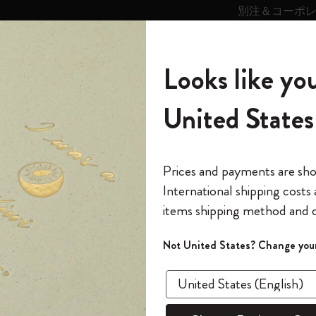
別注＆コーポ
キンス
パーソナライズサ
ストー
モレスキン
Looks like you
ービス
リー
の世界
テゴリ
サブカテゴリ
サブカテゴリ
United States
6,500円以上のご購入で送料無料
モレスキンの世界
ノートブック
ダイアリー
すべて見る
モレスキンスマート
Reframe サングラス
キム・ジョンギコレクション
すべて見る
アートを愛する方への贈り物
カントリー・テーマ・ピンズ・コレク
プライドをいつも胸に
スマートライティング・システム
Notes
ション
カイエ ジャーナル
カイエ ジャーナル
The Original Notebook
パーソナル・ダイアリー
スマートライティング・システム
Blackwing x モレスキン
ムーミン コレクション
Impressions of Impressionism コレクショ
バックパック
プロフェッショナルへの贈り物
Mardi Mercredi × モレスキン
スマートノートブック
モレスキン Journal
10% オフと送料無料
*
メールアドレス
Prices and payments are sh
ン
で1冊無料
International shipping costs
ミニノートブックチャーム
12カ月ダイアリー
モレスキンスマートスマートとは
Kaweco x モレスキン
キム・ジョンギコレクション
限定版バックパック
ミニマリストへの贈り物
スマートダイアリー
モレスキン Planner
月有効）
モレスキンの世
カサ・バトリョ 限定版コレクション
items shipping method and d
の先行アクセス
*
パスワード
カイエ ＆ ジャーナル
15ヶ月プランナー
アプリ・サービス
ペン & ペンシル
「Alice's Adventures in Wonderland」コレ
Shopper paper – made Collection
マキシマリストへの贈り物
プライズ
カイ
クション
ゴッホ美術館
報をいち早くチェック
Not United States? Change your
今すぐ会員登録
カスタムノートブック
18ヶ月プランナー
アクセサリー＆リフィル
デバイスバッグ & バックパック
ファッションを愛する方への贈り物
ス
パスワードを忘れた方はこち
3冊セット
「
WELCOME10
」を
『ロード・オブ・ザ・リング』コレク
このデバイスで情
限定版
ウィークリープランナー
ション
Legendary
旅人への贈り物
回注文が10%オフ
¥ 1,650
ます。セール・ア