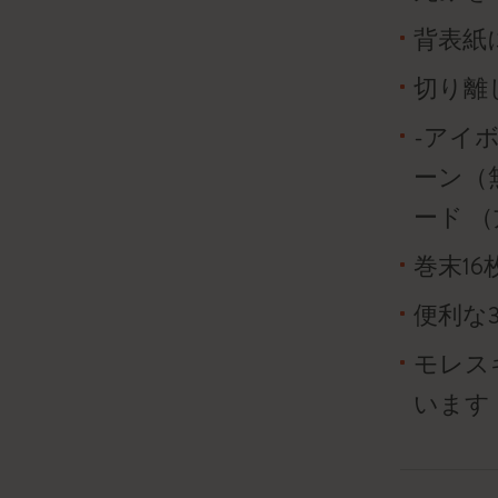
背表紙
切り離
-アイボ
ーン（
ード 
巻末1
便利な
モレス
います