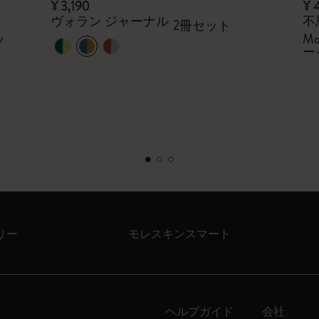
¥ 3,190
¥ 
ヴォラン ジャーナル
不
2冊セット
ッ
Mo
ー
リー
モレスキンスマート
ヘルプガイド
会社