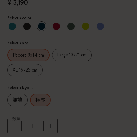
¥ 3,190
Select a color
選択済
*
選択したカラー
Select a size
Large 13x21 cm
Pocket 9x14 cm
XL 19x25 cm
Select a layout
無地
横罫
数量