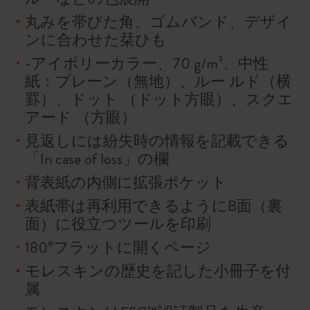
丸みを帯びた角、ゴムバンド、デザイ
ンに合わせた栞ひも
-アイボリーカラー、70 g/m²、中性
紙：プレーン（無地）、ルー ルド（横
罫）、ドット （ドット方眼）、スクエ
アード （方眼）
見返しには紛失時の情報を記載できる
「In case of loss」の欄
背表紙の内側に拡張ポケット
表紙帯は再利用できるようにB面（裏
面）に役立つツールを印刷
180°フラットに開くページ
モレスキンの歴史を記した小冊子を付
属