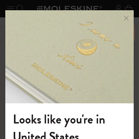
ニューを閉じる
ナビゲーションの切替
検索 (キーワードなど)
ログイ
カー
メニ
6,500円以上のご購入で送料無料
ショップ
ノートブック
The Original Notebook
Looks like you're in
モレスキンの世界へようこそ
United States