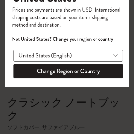
今すぐ会員登録して、コード
Prices and payments are shown in USD. International
「
WELCOME10
」を入力すると、初回注
shipping costs are based on your items shipping
文が10%オフ＋送料無料になります。セ
method and destination.
ール・アウトレット品は適用外。
Moleskineアカウントを作成して限定オフ
Not United States? Change your region or country
ァーや会員特典、さらに多くのインスピ
zoom.cta
レーションを手に入れましょう。
今すぐ会員登録 !
Change Region or Country
クラシック ノートブッ
ク
ソフトカバー, サファイアブルー