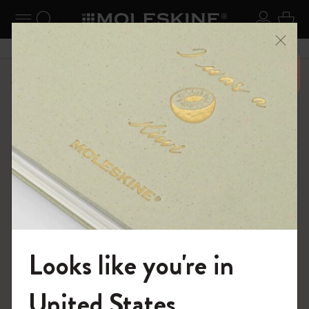
ニューを閉じる
ナビゲーションの切替
検索 (キーワードなど)
ログイ
カー
メニ
6,500円以上のご購入で送料無料
ショップ
ノートブック
The Original Notebook
Looks like you're in
モレスキンの世界へようこそ
United States