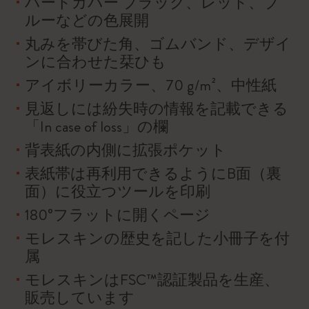
ハードカバー ブラック、レッド、ブ
ルーなどの色展開
丸みを帯びた角、ゴムバンド、デザイ
ンに合わせた栞ひも
アイボリーカラー、70 g/m²、中性紙
見返しには紛失時の情報を記載できる
「In case of loss」の欄
背表紙の内側に拡張ポケット
表紙帯は再利用できるようにB面（裏
面）に役立つツールを印刷
180°フラットに開くページ
モレスキンの歴史を記した小冊子を付
属
モレスキンはFSC™認証製品を生産、
販売しています