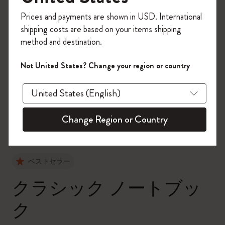
今すぐ会員登録して、コード
Prices and payments are shown in USD. International
「
WELCOME10
」を入力すると、初回注
shipping costs are based on your items shipping
文が10%オフ＋送料無料になります。セ
method and destination.
ール・アウトレット品は適用外。
Moleskineアカウントを作成して限定オフ
Not United States? Change your region or country
ァーや会員特典、さらに多くのインスピ
zoom.cta
レーションを手に入れましょう。
今すぐ会員登録 !
Change Region or Country
ベストセラー
クラシック ノートブッ
ク