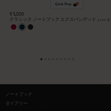
Quick Shop
¥ 5,500
クラシック ノートブック エクスパンデッド
ハード
ノートブック
ダイアリー