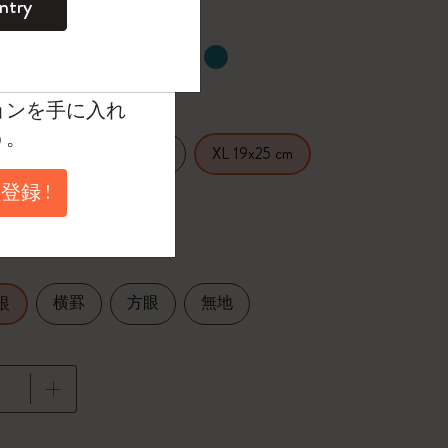
ntry
。
ントを作成して限定
たカラー
典、さらに多く
ョンを手に入れ
う。
14 cm
Large 13x21 cm
XL 19x25 cm
登録 !
.5x18 cm
横罫
方眼
無地
眼
に更新されました