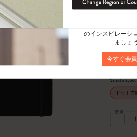
Change Region or Cou
セット
デイリープランナー
カラーパターン ノートブック
健康を愛する方への贈り物です
ログイン
適用外
Select a color
Moleskineアカウ
パッションジャーナル
マンスリープランナー
サクラコレクション
趣味を愛する方へのギフト
選択済
*
選択し
オファーや会員特
のインスピレーシ
スチューデントカイエジャーナル
プランナー
馬年コレクション
卒業祝い
Select a size
ましょ
Pocket 9x
アートコレクション
限定版ダイアリー
ミニノートブックチャーム
ノートブック
今すぐ会員
Medium 11
プロコレクション
プロコレクション
BLACKPINK × モレスキン コレクショ
ン
ライフプランナー・コレクション
Select a layout
ISSEY MIYAKE | モレスキン のコレク
アカデミック・プランナー
ション
ドット方
ナサにインスパイアされたコレクショ
数量
ン
Impressions of Impressionism コレクショ
数量が1
ン