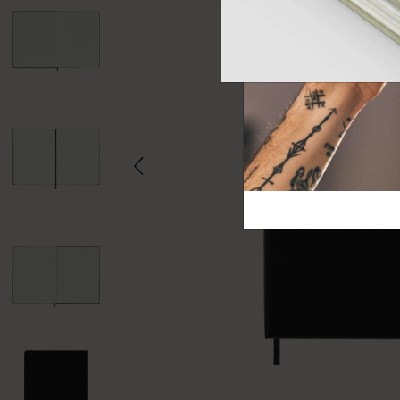
芸術と文化
モレスキン Foundation
アカウントを作成する
サブカテゴリ
バッグ
サブカテゴリ
ギフト
サブカテゴリ
ピン
サブカテゴリ
パッチ
サブカテゴリ