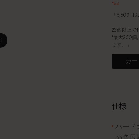
ピーナッツ限定コレクション
「6,500
プレシャス & エシカル コレクション
25個以上で
*最大20
zoom.cta
City Guide Notebooks LUXE x モレスキ
ます。」
ン
カー
カサ・バトリョ 限定版コレクション
アイ アム ザ シティ コレクション
星の王子さま
仕様
Mardi Mercredi × モレスキン
ハード
ハリー・ポッターの呪文コレクション
の色展