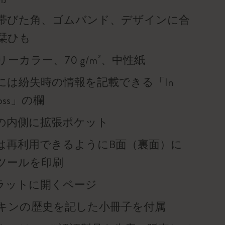
帯びた角、ゴムバンド、デザインに合
栞ひも
ーカラー、70 g/m²、中性紙
には紛失時の情報を記載できる「In
f loss」の欄
の内側に拡張ポケット
は再利用できるようにB面（裏面）に
ツールを印刷
°フラットに開くページ
キンの歴史を記した小冊子を付属