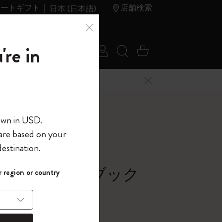
レートギフト
店舗検索
日本 (日本語)
夏のセ
アウトレ
're in
ログイン
検索 (キーワードな
カート 0 アイ
ール
ット
メニューを閉じる
へようこそ
own in USD.
 are based on your
界へようこそ
estination.
パスワードを表示
シック ノートブック
 region or country
して、コード
ら
ー, ブラック
入力すると、初
報を保存する
(任意)
＋送料無料になり
ウトレット品は