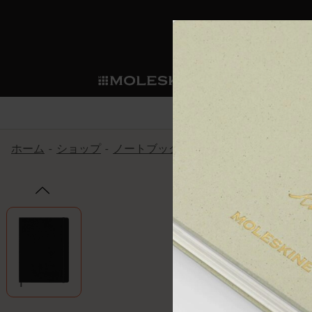
ショ
モレス
ップ
マート
サブカテゴリ
サブカ
今すぐメンバー登録
新商品
すべて見る
カスタムダイアリー
モレスキンメンバーシップ
ホーム
ショップ
ノートブック
The Original Notebook
ノートブック
スマートライティング・シス
カスタムノートブック
我々の歴史
ウェルカムオファー: 次回のご購入時に
サブカテゴリ
サブカテゴリ
テム
通常特典: パーソナライズの2冊ご購入
ダイアリー
パッチ
モレスキンのマニフェスト
バースデー特典: 1回限りの割引（1ヶ
サブカテゴリ
モレスキンスマートスマート
先行プレビュー: 新作コレクションへ
モレスキンスマート
とは
和紙テープ
ペンと紙の力
伝説的なお得情報: 会員限定の特別サ
サブカテゴリ
セールへの早期アクセス: お得な情
ライティングツール
アプリ・サービス
ミニノートブックチャーム
持続可能な創造性
モレスキン限定イベント: 優先アクセ
サブカテゴリ
サブカテゴリ
返品期間の延長: 1ヶ月間
限定版ノートブック
別注＆コーポレートギフト
Detour
サブカテゴリ