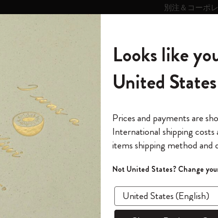
別注＆コーポ
キンス
パーソナライズサ
ストー
モレスキン
Looks like you
ービス
リー
の世界
テゴリ
サブカテゴリ
サブカテゴリ
United States
6,500円以上のご購入で送料無料
モレスキンの世界
ノートブック
ダイアリー
すべて見る
モレスキンスマート
Reframe サングラス
キム・ジョンギコレクション
すべて見る
アートを愛する方への贈り物
カントリー・テーマ・ピンズ・コレク
プライドをいつも胸に
スマートライティング・システム
Notes
ション
クラシック ノートブック
The Original Notebook
パーソナル・ダイアリー
スマートライティング・システム
Blackwing x モレスキン
ムーミン コレクション
Impressions of Impressionism コレクショ
バックパック
プロフェッショナルへの贈り物
Mardi Mercredi × モレスキン
スマートノートブック
モレスキン Journal
10% オフと送料無料
*
メールアドレス
Prices and payments are sh
ン
で1冊無料
International shipping costs
ミニノートブックチャーム
12カ月ダイアリー
モレスキンスマートスマートとは
Kaweco x モレスキン
キム・ジョンギコレクション
限定版バックパック
ミニマリストへの贈り物
スマートダイアリー
モレスキン Planner
月有効）
モレスキンの世
カサ・バトリョ 限定版コレクション
items shipping method and d
の先行アクセス
*
パスワード
カイエ ＆ ジャーナル
15ヶ月プランナー
アプリ・サービス
ペン & ペンシル
「Alice's Adventures in Wonderland」コレ
Shopper paper – made Collection
マキシマリストへの贈り物
プライズ
クラ
クション
ゴッホ美術館
報をいち早くチェック
Not United States? Change your
今すぐ会員登録
カスタムノートブック
18ヶ月プランナー
アクセサリー＆リフィル
デバイスバッグ & バックパック
ファッションを愛する方への贈り物
ス
パスワードを忘れた方はこち
ハードカバ
「
WELCOME10
」を
『ロード・オブ・ザ・リング』コレク
このデバイスで情
限定版
ウィークリープランナー
ション
Legendary
旅人への贈り物
回注文が10%オフ
¥ 4,840
ます。セール・ア