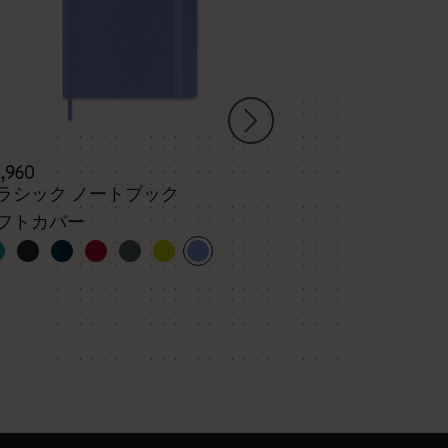
3,960
¥ 4,950
ラシック ノートブック
スチューデン
3冊セット、X
フトカバー
ク、ブルー、