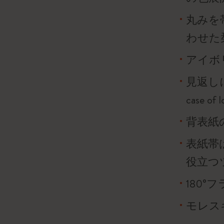
丸みを
わせた
アイボリ
見返し
case o
背表紙
表紙帯
役立つ
180
モレス