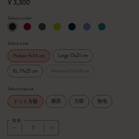
¥ 3,300
Select a color
選択済
*
選択したカラー
Select a size
Large 13x21 cm
Pocket 9x14 cm
XL 19x25 cm
Medium 11.5x18 cm
Select a layout
横罫
方眼
無地
ドット方眼
数量