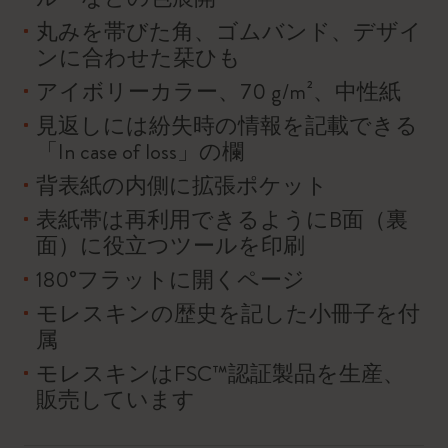
丸みを帯びた角、ゴムバンド、デザイ
ンに合わせた栞ひも
アイボリーカラー、70 g/m²、中性紙
見返しには紛失時の情報を記載できる
「In case of loss」の欄
背表紙の内側に拡張ポケット
表紙帯は再利用できるようにB面（裏
面）に役立つツールを印刷
180°フラットに開くページ
モレスキンの歴史を記した小冊子を付
属
モレスキンはFSC™認証製品を生産、
販売しています