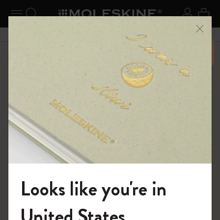
ニューを閉じる
ナビゲーションの切替
検索 (キーワードなど)
ログイ
カー
メニ
6,500円以上のご購入で送料無料
ショップ
ノートブック
The Original Notebook
Looks like you're in
モレスキンの世界へようこそ
United States