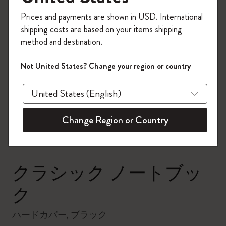
今すぐ会員登録して、コード
Prices and payments are shown in USD. International
「
WELCOME10
」を入力すると、初回注
shipping costs are based on your items shipping
文が10%オフ＋送料無料になります。セ
method and destination.
ール・アウトレット品は適用外。
Moleskineアカウントを作成して限定オフ
Not United States? Change your region or country
ァーや会員特典、さらに多くのインスピ
zoom.cta
レーションを手に入れましょう。
今すぐ会員登録 !
Change Region or Country
クラシック ノートブッ
ク
ハードカバー, ブラック