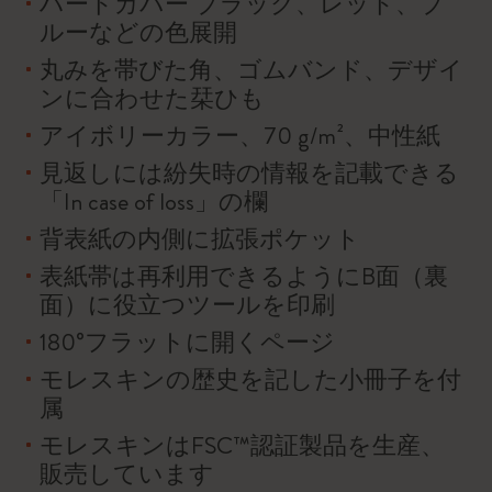
ハードカバー ブラック、レッド、ブ
ルーなどの色展開
丸みを帯びた角、ゴムバンド、デザイ
ンに合わせた栞ひも
アイボリーカラー、70 g/m²、中性紙
見返しには紛失時の情報を記載できる
「In case of loss」の欄
背表紙の内側に拡張ポケット
表紙帯は再利用できるようにB面（裏
面）に役立つツールを印刷
180°フラットに開くページ
モレスキンの歴史を記した小冊子を付
属
モレスキンはFSC™認証製品を生産、
販売しています