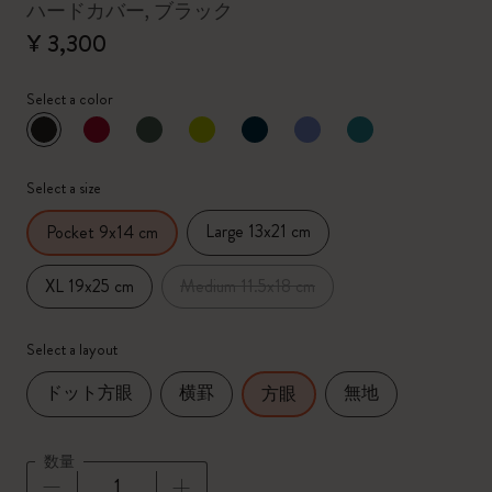
ハードカバー, ブラック
¥ 3,300
Select a color
選択済
*
選択したカラー
Select a size
Large 13x21 cm
Pocket 9x14 cm
XL 19x25 cm
Medium 11.5x18 cm
Select a layout
ドット方眼
横罫
無地
方眼
数量