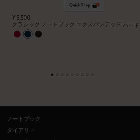
Quick Shop
¥ 5,500
クラシック ノートブック エクスパンデッド
ハード
ノートブック
ダイアリー