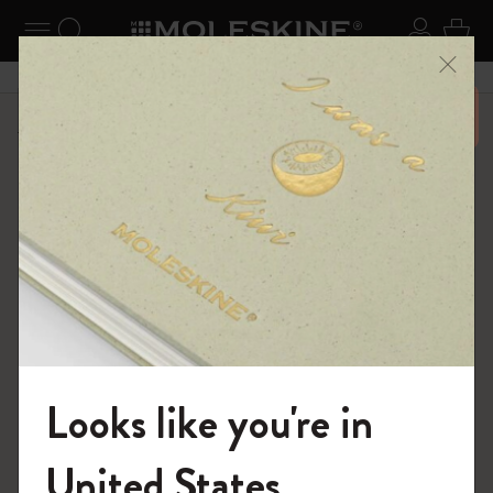
ニューを閉じる
ナビゲーションの切替
検索 (キーワードなど)
ログイ
カー
メニ
6,500円以上のご購入で送料無料
ショップ
ノートブック
The Original Notebook
Looks like you're in
モレスキンの世界へようこそ
United States