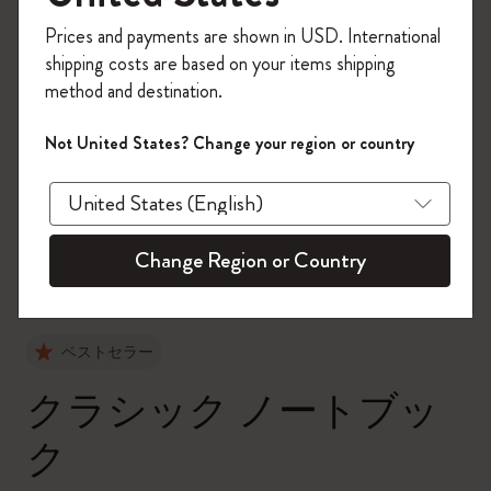
今すぐ会員登録して、コード
Prices and payments are shown in USD. International
「
WELCOME10
」を入力すると、初回注
shipping costs are based on your items shipping
文が10%オフ＋送料無料になります。セ
method and destination.
ール・アウトレット品は適用外。
Moleskineアカウントを作成して限定オフ
Not United States? Change your region or country
ァーや会員特典、さらに多くのインスピ
zoom.cta
レーションを手に入れましょう。
今すぐ会員登録 !
Change Region or Country
ベストセラー
クラシック ノートブッ
ク