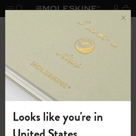
ニューを閉じる
ナビゲーションの切替
検索 (キーワードなど)
ログイ
カー
メニ
6,500円以上のご購入で送料無料
ショップ
ノートブック
The Original Notebook
Looks like you're in
モレスキンの世界へようこそ
United States