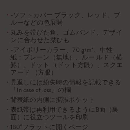
-ソフトカバー ブラック、レッド、ブ
ルーなどの色展開
丸みを帯びた角、ゴムバンド、デザイ
ンに合わせた栞ひも
-アイボリーカラー、70 g/m²、中性
紙：プレーン（無地）、ルー ルド（横
罫）、ドット （ドット方眼）、スクエ
アード （方眼）
見返しには紛失時の情報を記載できる
「In case of loss」の欄
背表紙の内側に拡張ポケット
表紙帯は再利用できるようにB面（裏
面）に役立つツールを印刷
180°フラットに開くページ