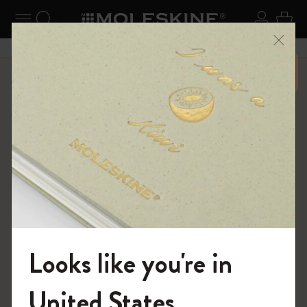
ニューを閉じる
ナビゲーションの切替
検索 (キーワードなど)
ログイ
カー
メニ
6,500円以上のご購入で送料無料
ショップ
ノートブック
The Original Notebook
Looks like you're in
モレスキンの世界へようこそ
United States