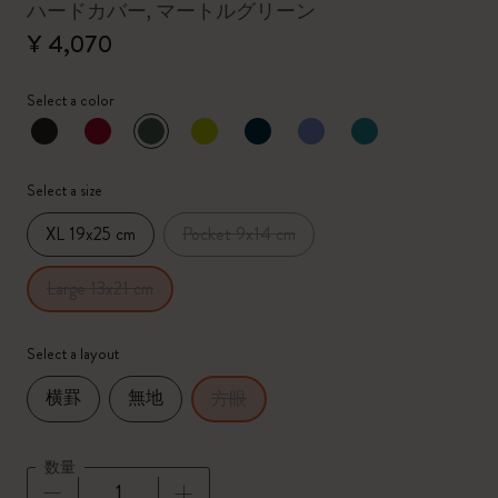
ハードカバー, マートルグリーン
¥ 4,070
Select a color
選択済
*
選択したカラー
Select a size
XL 19x25 cm
Pocket 9x14 cm
Large 13x21 cm
Select a layout
横罫
無地
方眼
数量