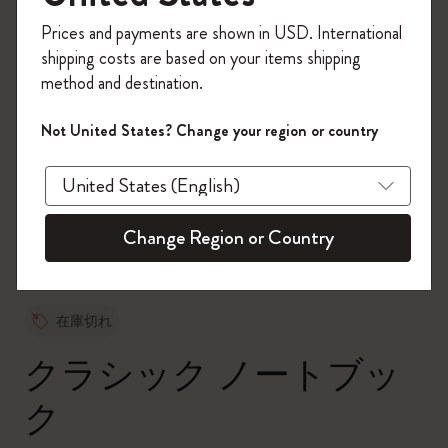
今すぐ会員登録して、コード
Prices and payments are shown in USD. International
「
WELCOME10
」を入力すると、初回注
shipping costs are based on your items shipping
文が10%オフ＋送料無料になります。セ
method and destination.
ール・アウトレット品は適用外。
Moleskineアカウントを作成して限定オフ
Not United States? Change your region or country
ァーや会員特典、さらに多くのインスピ
zoom.cta
レーションを手に入れましょう。
今すぐ会員登録 !
Change Region or Country
在庫切れ
クラシック ノートブッ
ク