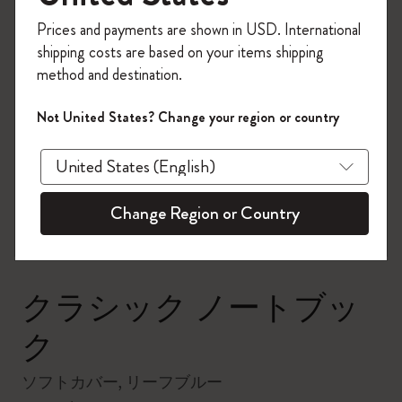
今すぐ会員登録して、コード
Prices and payments are shown in USD. International
「
WELCOME10
」を入力すると、初回注
shipping costs are based on your items shipping
文が10%オフ＋送料無料になります。セ
method and destination.
ール・アウトレット品は適用外。
Moleskineアカウントを作成して限定オフ
Not United States? Change your region or country
ァーや会員特典、さらに多くのインスピ
zoom.cta
レーションを手に入れましょう。
今すぐ会員登録 !
Change Region or Country
クラシック ノートブッ
ク
ソフトカバー, リーフブルー