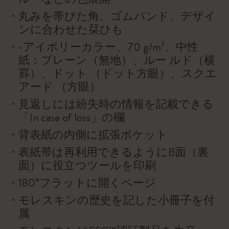
丸みを帯びた角、ゴムバンド、デザイ
ンに合わせた栞ひも
-アイボリーカラー、70 g/m²、中性
紙：プレーン（無地）、ルー ルド（横
罫）、ドット （ドット方眼）、スクエ
アード （方眼）
見返しには紛失時の情報を記載できる
「In case of loss」の欄
背表紙の内側に拡張ポケット
表紙帯は再利用できるようにB面（裏
面）に役立つツールを印刷
180°フラットに開くページ
モレスキンの歴史を記した小冊子を付
属