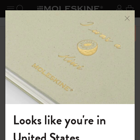
ニューを閉じる
ナビゲーションの切替
検索 (キーワードなど)
ログイ
カー
メニ
6,500円以上のご購入で送料無料
ショップ
ノートブック
The Original Notebook
Looks like you're in
モレスキンの世界へようこそ
United States