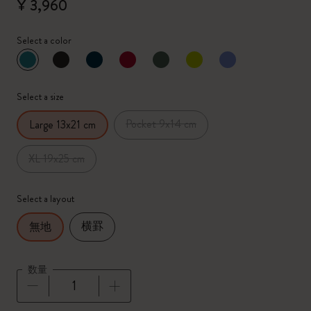
¥ 3,960
Select a color
選択済
*
選択したカラー
Select a size
Pocket 9x14 cm
Large 13x21 cm
XL 19x25 cm
Select a layout
横罫
無地
数量