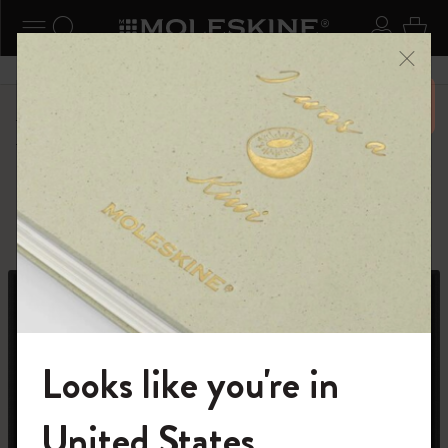
ニューを閉じる
ナビゲーションの切替
検索 (キーワードなど)
ログイ
カー
メニ
6,500円以上のご購入で送料無料
ショップ
限定版ノートブック
『ロード・オブ・ザ・リング』コレクション
Looks like you're in
モレスキンの世界へようこそ
United States