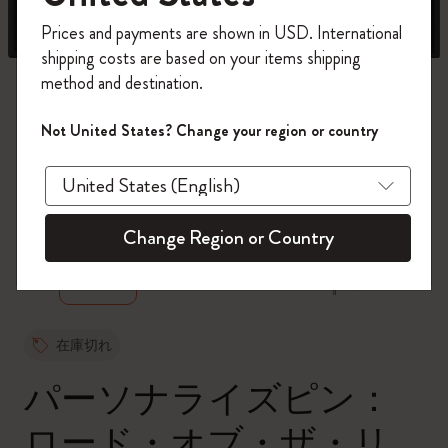
今すぐ会員登録して、コード
Prices and payments are shown in USD. International
「
WELCOME10
」を入力すると、初回注
shipping costs are based on your items shipping
文が10%オフ＋送料無料になります。セ
method and destination.
ール・アウトレット品は適用外。
Moleskineアカウントを作成して限定オフ
Not United States? Change your region or country
ァーや会員特典、さらに多くのインスピ
レーションを手に入れましょう。
zoom.cta
今すぐ会員登録 !
Change Region or Country
在庫切れ
パーソナライズピン：
ロード・オブ・ザ・リ