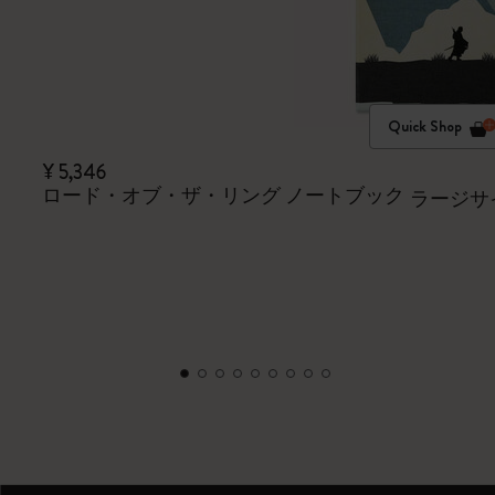
Quick Shop
¥ 5,346
ロード・オブ・ザ・リング ノートブック
ラージサ