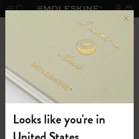
ニューを閉じる
ナビゲーションの切替
検索 (キーワードなど)
ログイ
カー
メニ
6,500円以上のご購入で送料無料
ショップ
限定版ノートブック
『ロード・オブ・ザ・リング』コレクション
Looks like you're in
モレスキンの世界へようこそ
United States