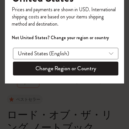
今すぐ会員登録して、コード
Prices and payments are shown in USD. International
「
WELCOME10
」を入力すると、初回注
shipping costs are based on your items shipping
文が10%オフ＋送料無料になります。セ
method and destination.
ール・アウトレット品は適用外。
Moleskineアカウントを作成して限定オフ
Not United States? Change your region or country
ァーや会員特典、さらに多くのインスピ
レーションを手に入れましょう。
zoom.cta
今すぐ会員登録 !
Change Region or Country
ベストセラー
ロード・オブ・ザ・リ
ング ノートブック