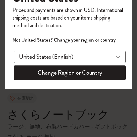
今すぐ会員登録して、コード
Prices and payments are shown in USD. International
「
WELCOME10
」を入力すると、初回注
shipping costs are based on your items shipping
文が10%オフ＋送料無料になります。セ
method and destination.
ール・アウトレット品は適用外。
Moleskineアカウントを作成して限定オフ
Not United States? Change your region or country
ァーや会員特典、さらに多くのインスピ
zoom.cta
レーションを手に入れましょう。
今すぐ会員登録 !
Change Region or Country
在庫切れ
さくらノートブック
ラージ、無地、布製ハードカバー - ギフトボック