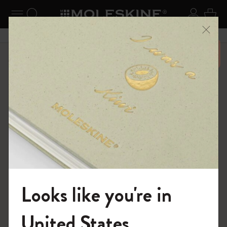
ニューを閉じる
ナビゲーションの切替
検索 (キーワードなど)
ログイ
カー
メニ
6,500円以上のご購入で送料無料
ショップ
限定版ノートブック
Looks like you're in
モレスキンの世界へようこそ
United States