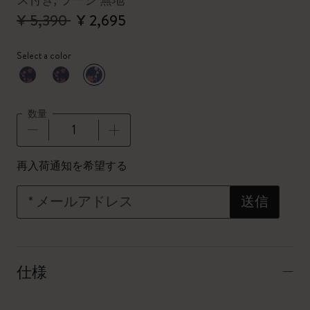
ス付き, ラージ 無地
¥ 5,390
¥ 2,695
Select a color
選択済
*
選択したカラー
数量
数量が1に更新されました
再入荷通知を希望する
*
メールアドレス
送信
仕様