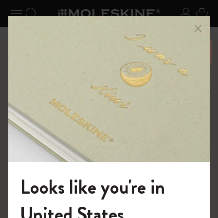
ニューを閉じる
ナビゲーションの切替
検索 (キーワードなど)
ログイ
カー
メニ
6,500円以上のご購入で送料無料
ショップ
限定版ノートブック
Looks like you're in
モレスキンの世界へようこそ
United States