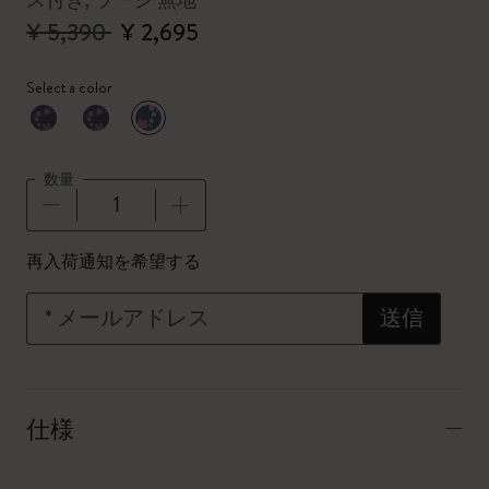
ス付き, ラージ 無地
¥ 5,390
¥ 2,695
Select a color
選択済
*
選択したカラー
数量
数量が1に更新されました
再入荷通知を希望する
*
メールアドレス
送信
仕様