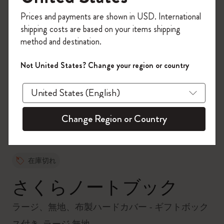
今すぐ会員登録して、コード
Prices and payments are shown in USD. International
「
WELCOME10
」を入力すると、初回注
shipping costs are based on your items shipping
文が10%オフ＋送料無料になります。セ
method and destination.
ール・アウトレット品は適用外。
Moleskineアカウントを作成して限定オフ
Not United States? Change your region or country
ァーや会員特典、さらに多くのインスピ
zoom.cta
レーションを手に入れましょう。
今すぐ会員登録 !
Change Region or Country
在庫切れ
さくらノートブック
ラージ、無地、布製ハードカバー - ギフトボック