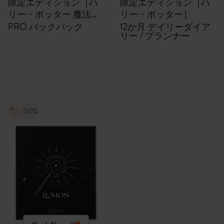
限定エディション［ハ
限定エディション［ハ
リー・ポッター 魔法ワ
リー・ポッター］
ールド］
PRO バックパック
12か月 デイリーダイア
リー / プランナー
-50%