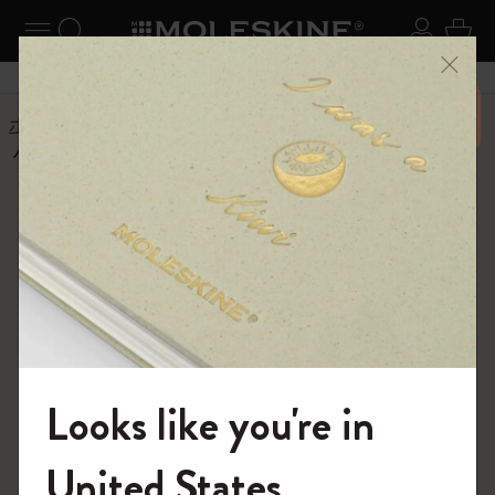
ニューを閉じる
ナビゲーションの切替
検索 (キーワードなど)
ログイ
カー
メニ
6,500円以上のご購入で送料無料
ホーム
ショップ
限定版ノートブック
ハリー・ポッターの呪文コレクション
ハリー・ポッター
の呪文コレクショ
ン
Looks like you're in
この暗闇で光るコレクションで、毎日魔法
をかけよう。
モレスキンの世界へようこそ
United States