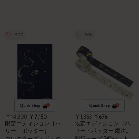
-50%
-50%
Quick Shop
Quick Shop
¥ 14,300
¥ 7,150
¥ 1,353
¥ 676
限定エディション［ハ
限定エディション［ハ
リー・ポッター］
リー・ポッター 魔法ワ
ールド］
コレクターズ・ボック
和紙テープ 2個セット