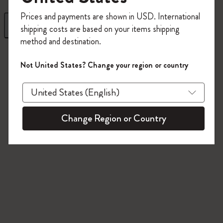
今すぐ会員登録して、コード
Prices and payments are shown in USD. International
「
WELCOME10
」を入力すると、初回注
フィルター
並び替え
shipping costs are based on your items shipping
文が10%オフ＋送料無料になります。セ
method and destination.
ール・アウトレット品は適用外。
5 プロダクツ
Moleskineアカウントを作成して限定オフ
Not United States? Change your region or country
ァーや会員特典、さらに多くのインスピ
レーションを手に入れましょう。
今すぐ会員登録 !
Change Region or Country