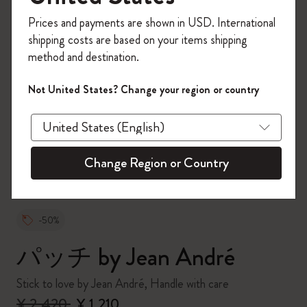
今すぐ会員登録して、コード
Prices and payments are shown in USD. International
「
WELCOME10
」を入力すると、初回注
shipping costs are based on your items shipping
文が10%オフ＋送料無料になります。セ
method and destination.
ール・アウトレット品は適用外。
Moleskineアカウントを作成して限定オフ
Not United States? Change your region or country
ァーや会員特典、さらに多くのインスピ
zoom.cta
レーションを手に入れましょう。
今すぐ会員登録 !
Change Region or Country
-50%
パッチ by Jean André
Stick to love by Jean André, Handle with care
¥ 2,420
¥ 1,210