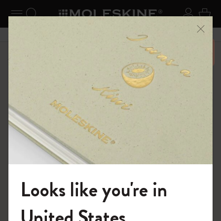
ニューを閉じる
ナビゲーションの切替
検索 (キーワードなど)
ログイ
カー
メニ
6,500円以上のご購入で送料無料
ショップ
パッチ
Stick to Love
Looks like you're in
モレスキンの世界へようこそ
United States