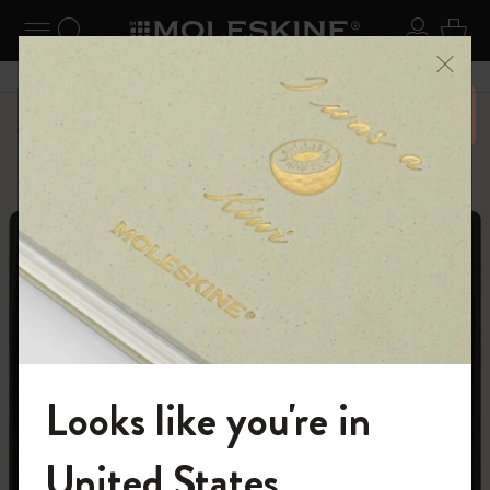
ニューを閉じる
ナビゲーションの切替
検索 (キーワードなど)
ログイ
カー
メニ
6,500円以上のご購入で送料無料
パーソナライズサービス
Letters and Symbols
Looks like you're in
モレスキンの世界へようこそ
United States