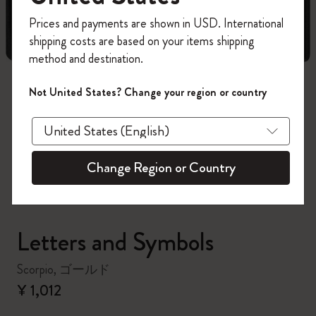
今すぐ会員登録して、コード
Prices and payments are shown in USD. International
「
WELCOME10
」を入力すると、初回注
shipping costs are based on your items shipping
文が10%オフ＋送料無料になります。セ
method and destination.
ール・アウトレット品は適用外。
Moleskineアカウントを作成して限定オフ
Not United States? Change your region or country
ァーや会員特典、さらに多くのインスピ
zoom.cta
レーションを手に入れましょう。
今すぐ会員登録 !
Change Region or Country
Letters and Symbols
Scorpio, ゴールド
¥ 1,012