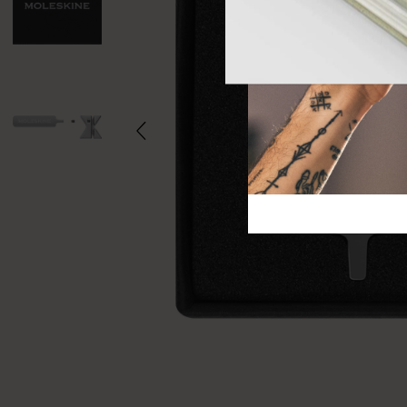
芸術と文化
モレスキン Foundation
アカウントを作成する
サブカテゴリ
バッグ
サブカテゴリ
ギフト
サブカテゴリ
ピン
サブカテゴリ
パッチ
サブカテゴリ