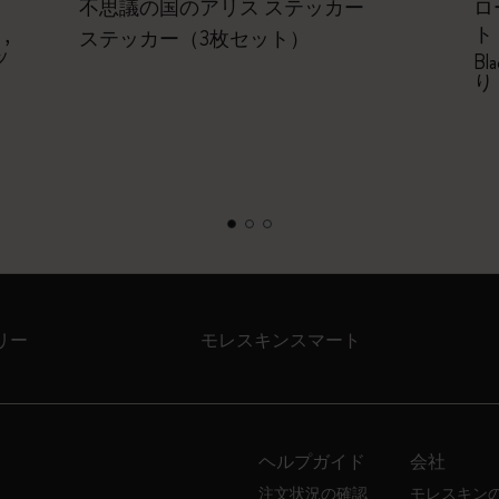
不思議の国のアリス ステッカー
ロ
ト
,
ステッカー（3枚セット）
ッ
Bl
り
リー
モレスキンスマート
ヘルプガイド
会社
注文状況の確認
モレスキン