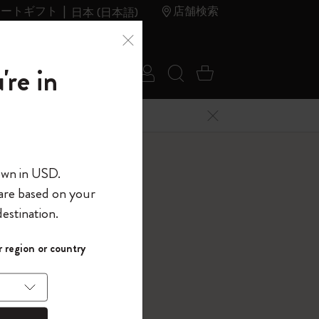
レートギフト
店舗検索
日本 (日本語)
夏のセ
アウトレ
're in
ログイン
検索 (キーワードな
カート 0 アイ
ール
ット
メニューを閉じる
へようこそ
own in USD.
 are based on your
界へようこそ
estination.
s and Symbols
パスワードを表示
 region or country
ー
して、コード
ら
入力すると、初
報を保存する
(任意)
＋送料無料になり
ウトレット品は