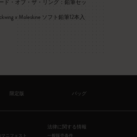
ード・オブ・ザ・リング：鉛筆セッ
Letters and Sym
ackwing x Moleskine ソフト鉛筆12本入
限定版
バッグ
法律に関する情報
のマニフェスト
一般販売条件