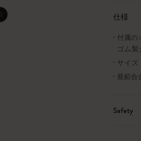
ピーナッツ限定コレクション
仕様
zoom.cta
プレシャス & エシカル コレクション
付属の
City Guide Notebooks LUXE x モレスキ
ゴム製
ン
サイズ：
カサ・バトリョ 限定版コレクション
亜鉛合
アイ アム ザ シティ コレクション
星の王子さま
Safety
Mardi Mercredi × モレスキン
ハリー・ポッターの呪文コレクション