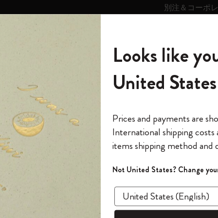
別注＆コーポ
キンス
パーソナライズサ
ストー
モレスキン
Looks like you
ービス
リー
の世界
テゴリ
サブカテゴリ
サブカテゴリ
United States
6,500円以上のご購入で送料無料
モレスキンの世界
ノートブック
ダイアリー
すべて見る
モレスキンスマート
Reframe サングラス
キム・ジョンギコレクション
すべて見る
アートを愛する方への贈り物
カントリー・テーマ・ピンズ・コレク
プライドをいつも胸に
スマートライティング・システム
Notes
ション
ters and Symbols
The Original Notebook
パーソナル・ダイアリー
スマートライティング・システム
Blackwing x モレスキン
ムーミン コレクション
Impressions of Impressionism コレクショ
バックパック
プロフェッショナルへの贈り物
Mardi Mercredi × モレスキン
スマートノートブック
モレスキン Journal
10% オフと送料無料
*
メールアドレス
Prices and payments are sh
ン
で1冊無料
International shipping costs
ミニノートブックチャーム
12カ月ダイアリー
モレスキンスマートスマートとは
Kaweco x モレスキン
キム・ジョンギコレクション
限定版バックパック
ミニマリストへの贈り物
スマートダイアリー
モレスキン Planner
月有効）
モレスキンの世
カサ・バトリョ 限定版コレクション
items shipping method and d
の先行アクセス
Letter
*
パスワード
カイエ ＆ ジャーナル
15ヶ月プランナー
アプリ・サービス
ペン & ペンシル
「Alice's Adventures in Wonderland」コレ
Shopper paper – made Collection
マキシマリストへの贈り物
プライズ
クション
ゴッホ美術館
報をいち早くチェック
Not United States? Change your
K, シルバ
今すぐ会員登録
カスタムノートブック
18ヶ月プランナー
アクセサリー＆リフィル
デバイスバッグ & バックパック
ファッションを愛する方への贈り物
ス
パスワードを忘れた方はこち
¥ 1,012
「
WELCOME10
」を
『ロード・オブ・ザ・リング』コレク
このデバイスで情
限定版
ウィークリープランナー
ション
Legendary
旅人への贈り物
回注文が10%オフ
Select a color
ます。セール・ア