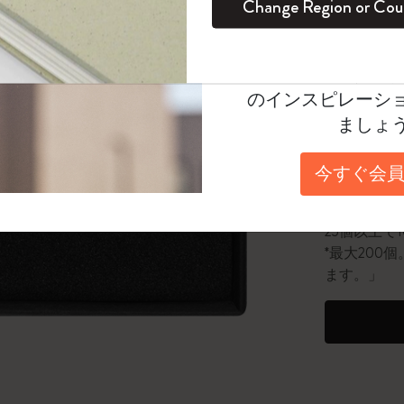
Change Region or Cou
セット
デイリープランナー
カラーパターン ノートブック
健康を愛する方への贈り物です
ログイン
適用外
選
*
選択し
Moleskineアカウ
パッションジャーナル
マンスリープランナー
サクラコレクション
趣味を愛する方へのギフト
数量
オファーや会員特
のインスピレーシ
スチューデントカイエジャーナル
プランナー
馬年コレクション
卒業祝い
ましょ
数量が1
アートコレクション
限定版ダイアリー
ミニノートブックチャーム
ノートブック
今すぐ会員
プロコレクション
プロコレクション
BLACKPINK × モレスキン コレクショ
「6,500
ン
ライフプランナー・コレクション
25個以上で
ISSEY MIYAKE | モレスキン のコレク
*最大20
アカデミック・プランナー
ション
ます。」
ナサにインスパイアされたコレクショ
ン
Impressions of Impressionism コレクショ
ン