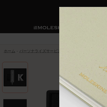
ショ
モレス
ップ
マート
サブカテゴリ
サブカ
今すぐメンバー登録
新商品
すべて見る
カスタムダイアリー
モレスキンメンバーシップ
ホーム
パーソナライズサービス
Letters and Symbols
Let
ノートブック
スマートライティング・シス
カスタムノートブック
我々の歴史
ウェルカムオファー: 次回のご購入時に
サブカテゴリ
サブカテゴリ
テム
通常特典: パーソナライズの2冊ご購入
ダイアリー
パッチ
モレスキンのマニフェスト
バースデー特典: 1回限りの割引（1ヶ
サブカテゴリ
モレスキンスマートスマート
先行プレビュー: 新作コレクションへ
モレスキンスマート
とは
和紙テープ
ペンと紙の力
伝説的なお得情報: 会員限定の特別サ
サブカテゴリ
セールへの早期アクセス: お得な情
ライティングツール
アプリ・サービス
ミニノートブックチャーム
持続可能な創造性
モレスキン限定イベント: 優先アクセ
サブカテゴリ
サブカテゴリ
返品期間の延長: 1ヶ月間
限定版ノートブック
別注＆コーポレートギフト
Detour
サブカテゴリ