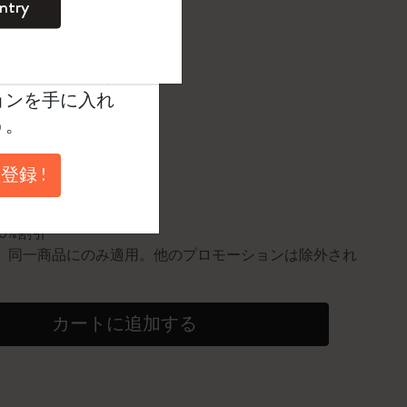
ntry
。
択済
たカラー
ントを作成して限定
典、さらに多く
ョンを手に入れ
う。
に更新されました
登録 !
円以上のご注文で送料無料
10%割引
0個。同一商品にのみ適用。他のプロモーションは除外され
カートに追加する