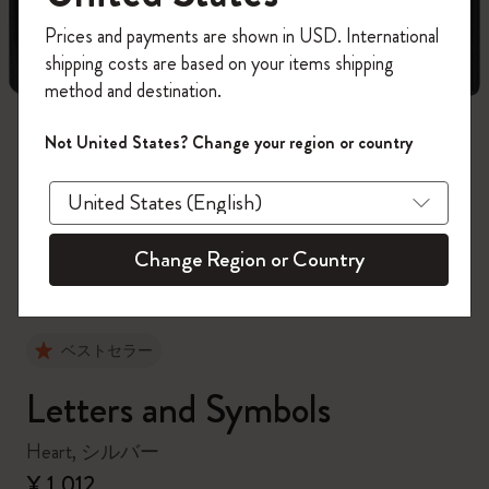
今すぐ会員登録して、コード
Prices and payments are shown in USD. International
「
WELCOME10
」を入力すると、初回注
shipping costs are based on your items shipping
文が10%オフ＋送料無料になります。セ
method and destination.
ール・アウトレット品は適用外。
Moleskineアカウントを作成して限定オフ
Not United States? Change your region or country
ァーや会員特典、さらに多くのインスピ
zoom.cta
レーションを手に入れましょう。
今すぐ会員登録 !
Change Region or Country
ベストセラー
Letters and Symbols
Heart, シルバー
¥ 1,012