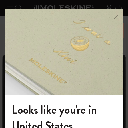
ニューを閉じる
ナビゲーションの切替
検索 (キーワードなど)
ログイ
カー
メニ
6,500円以上のご購入で送料無料
パーソナライズサービス
Letters and Symbols
Looks like you're in
モレスキンの世界へようこそ
United States