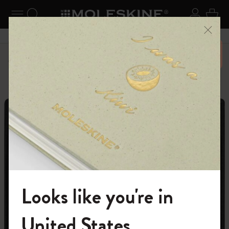
ニューを閉じる
ナビゲーションの切替
検索 (キーワードなど)
ログイ
カー
メニ
6,500円以上のご購入で送料無料
パーソナライズサービス
Letters and Symbols
Looks like you're in
モレスキンの世界へようこそ
United States