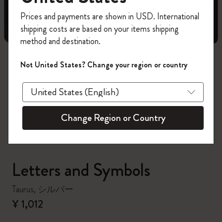
今すぐ会員登録して、コード
Prices and payments are shown in USD. International
「
WELCOME10
」を入力すると、初回注
shipping costs are based on your items shipping
文が10%オフ＋送料無料になります。セ
method and destination.
ール・アウトレット品は適用外。
Moleskineアカウントを作成して限定オフ
Not United States? Change your region or country
ァーや会員特典、さらに多くのインスピ
zoom.cta
レーションを手に入れましょう。
今すぐ会員登録 !
Change Region or Country
Letters and Symbols
Taurus, シルバー
¥ 1,012