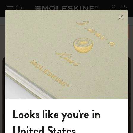
ニューを閉じる
ナビゲーションの切替
検索 (キーワードなど)
ログイ
カー
メニ
6,500円以上のご購入で送料無料
パーソナライズサービス
Letters and Symbols
Looks like you're in
モレスキンの世界へようこそ
United States