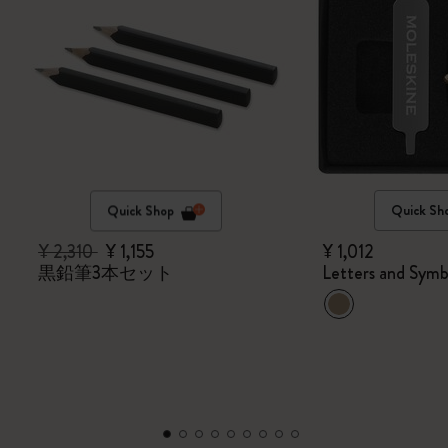
Quick Shop
Quick Sh
¥ 2,310
¥ 1,155
¥ 1,012
黒鉛筆3本セット
Letters and Symb