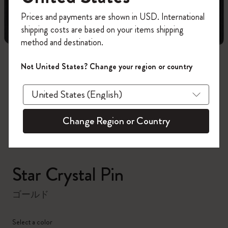
今すぐ会員登録して、コード
Prices and payments are shown in USD. International
「
WELCOME10
」を入力すると、初回注
shipping costs are based on your items shipping
文が10%オフ＋送料無料になります。セ
method and destination.
ール・アウトレット品は適用外。
Moleskineアカウントを作成して限定オフ
Not United States? Change your region or country
ァーや会員特典、さらに多くのインスピ
zoom.cta
レーションを手に入れましょう。
今すぐ会員登録 !
Change Region or Country
Star Crystal Pin
ゴールド
Select a color