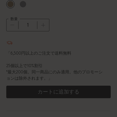
選択済
*
選択したカラー
数量
数量が1に更新されました
「6,500円以上のご注文で送料無料
25個以上で10%割引
*最大200個。同一商品にのみ適用。他のプロモーシ
ョンは除外されます。」
カートに追加する