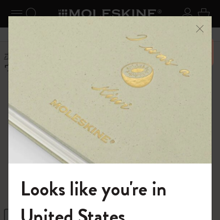
ニューを閉じる
ナビゲーションの切替
検索 (キーワードなど)
ログイ
カー
メニ
6,500円以上のご購入で送料無料
ホーム
ショップ
ダイアリー
12カ月ダイアリー
ウィークリーダイアリー
ウィークリーダイ
アリー
使い勝手の良いレイアウトで一週間の予定
を管理
Looks like you're in
モレスキンの世界へようこそ
United States