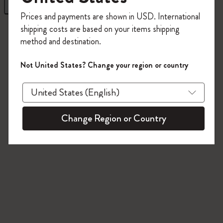
フィルター
並び替え
今すぐ会員登録して、コード
Prices and payments are shown in USD. International
「
WELCOME10
」を入力すると、初回注
72 プロダクツ
shipping costs are based on your items shipping
文が10%オフ＋送料無料になります。セ
method and destination.
ール・アウトレット品は適用外。
Moleskineアカウントを作成して限定オフ
Not United States? Change your region or country
ァーや会員特典、さらに多くのインスピ
レーションを手に入れましょう。
今すぐ会員登録 !
Change Region or Country