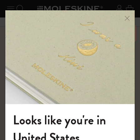
ニューを閉じる
ナビゲーションの切替
検索 (キーワードなど)
ログイ
カー
メニ
6,500円以上のご購入で送料無料
ショップ
ダイアリー
18ヶ月プランナー
Looks like you're in
モレスキンの世界へようこそ
United States