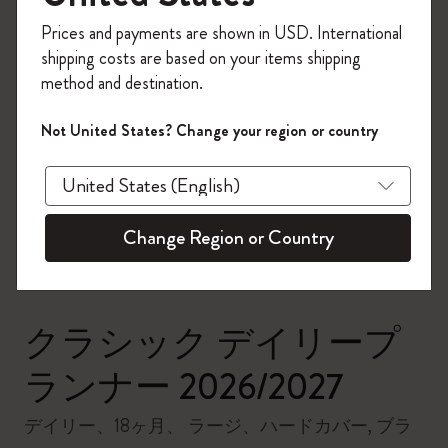
今すぐ会員登録して、コード
Prices and payments are shown in USD. International
「
WELCOME10
」を入力すると、初回注
shipping costs are based on your items shipping
文が10%オフ＋送料無料になります。セ
method and destination.
ール・アウトレット品は適用外。
Moleskineアカウントを作成して限定オフ
Not United States? Change your region or country
ァーや会員特典、さらに多くのインスピ
zoom.cta
レーションを手に入れましょう。
今すぐ会員登録 !
Change Region or Country
クラシック デイリープ
ランナー 2026/2027
デイリー、18ヶ月、 ラージ、ハードカバー, ブラ