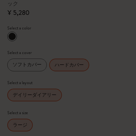
ック
¥ 5,280
Select a color
選択済
*
選択したカラー
Select a cover
ソフトカバー
ハードカバー
Select a layout
デイリーダイアリー
Select a size
ラージ