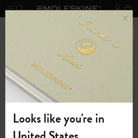
ニューを閉じる
ナビゲーションの切替
検索 (キーワードなど)
ログイ
カー
メニ
6,500円以上のご購入で送料無料
ショップ
ダイアリー
18ヶ月プランナー
Looks like you're in
モレスキンの世界へようこそ
United States