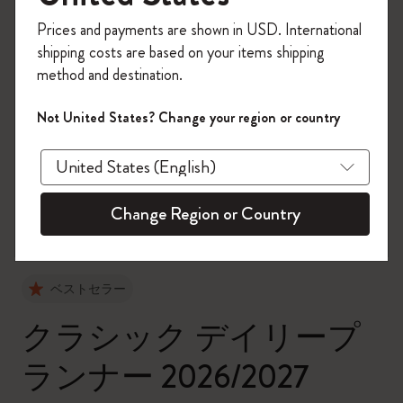
今すぐ会員登録して、コード
Prices and payments are shown in USD. International
「
WELCOME10
」を入力すると、初回注
shipping costs are based on your items shipping
文が10%オフ＋送料無料になります。セ
method and destination.
ール・アウトレット品は適用外。
Moleskineアカウントを作成して限定オフ
Not United States? Change your region or country
ァーや会員特典、さらに多くのインスピ
zoom.cta
レーションを手に入れましょう。
今すぐ会員登録 !
Change Region or Country
ベストセラー
クラシック デイリープ
ランナー 2026/2027