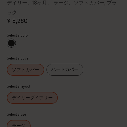
デイリー、18ヶ月、 ラージ、ソフトカバー, ブラ
ック
¥ 5,280
Select a color
選択済
*
選択したカラー
Select a cover
ハードカバー
ソフトカバー
Select a layout
デイリーダイアリー
Select a size
ラージ