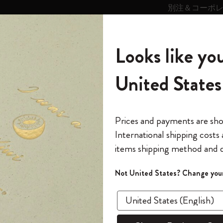
別注＆コーポ
キンス
パーソナライズサ
ストー
モレスキン
Looks like you
ービス
リー
の世界
テゴリ
サブカテゴリ
サブカテゴリ
United States
6,500円以上のご購入で送料無料
モレスキンの世界
ノートブック
ダイアリー
すべて見る
モレスキンスマート
Reframe サングラス
キム・ジョンギコレクション
すべて見る
アートを愛する方への贈り物
カントリー・テーマ・ピンズ・コレク
プライドをいつも胸に
スマートライティング・システム
Notes
ション
ジャーナル
バレットノートブック
The Original Notebook
パーソナル・ダイアリー
スマートライティング・システム
Blackwing x モレスキン
ムーミン コレクション
Impressions of Impressionism コレクショ
バックパック
プロフェッショナルへの贈り物
Mardi Mercredi × モレスキン
スマートノートブック
モレスキン Journal
10% オフと送料無料
*
メールアドレス
Prices and payments are sh
ン
で1冊無料
International shipping costs
ミニノートブックチャーム
12カ月ダイアリー
モレスキンスマートスマートとは
Kaweco x モレスキン
キム・ジョンギコレクション
限定版バックパック
ミニマリストへの贈り物
スマートダイアリー
モレスキン Planner
月有効）
モレスキンの世
カサ・バトリョ 限定版コレクション
items shipping method and d
の先行アクセス
バレ
*
パスワード
カイエ ＆ ジャーナル
15ヶ月プランナー
アプリ・サービス
ペン & ペンシル
「Alice's Adventures in Wonderland」コレ
Shopper paper – made Collection
マキシマリストへの贈り物
プライズ
クション
ゴッホ美術館
報をいち早くチェック
Not United States? Change your
アート コ
今すぐ会員登録
カスタムノートブック
18ヶ月プランナー
アクセサリー＆リフィル
デバイスバッグ & バックパック
ファッションを愛する方への贈り物
ス
パスワードを忘れた方はこち
¥ 5,610
「
WELCOME10
」を
『ロード・オブ・ザ・リング』コレク
このデバイスで情
限定版
ウィークリープランナー
ション
Legendary
旅人への贈り物
回注文が10%オフ
Select a color
ます。セール・ア