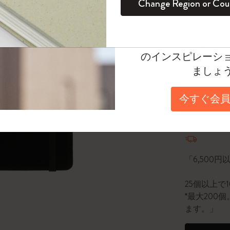
Change Region or Cou
セット
デイリープランナー
カラーパターン ノートブック
健康を愛する方への贈り物です
ログイン
適用外
選択済
*
選択し
Moleskineアカウ
パッションジャーナル
マンスリープランナー
サクラコレクション
趣味を愛する方へのギフト
Select a size
オファーや会員特
のインスピレーシ
スチューデントカイエジャーナル
プランナー
馬年コレクション
卒業祝い
Large 13x2
ましょ
アートコレクション
限定版ダイアリー
ミニノートブックチャーム
ノートブック
数量
今すぐ会員
プロコレクション
プロコレクション
BLACKPINK × モレスキン コレクショ
ン
数量が1
ライフプランナー・コレクション
ISSEY MIYAKE | モレスキン のコレク
アカデミック・プランナー
ション
「6,500
ナサにインスパイアされたコレクショ
25個以上で
ン
*最大20
ます。」
Impressions of Impressionism コレクショ
ン