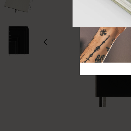
芸術と文化
モレスキン Foundation
アカウントを作成する
サブカテゴリ
バッグ
サブカテゴリ
ギフト
サブカテゴリ
ピン
サブカテゴリ
パッチ
サブカテゴリ