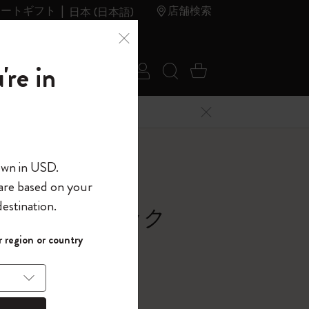
レートギフト
店舗検索
日本 (日本語)
夏のセ
アウトレ
're in
ログイン
検索 (キーワードな
カート 0 アイ
ール
ット
メニューを閉じる
へようこそ
own in USD.
 are based on your
界へようこそ
estination.
ットノートブック
パスワードを表示
 region or country
レクション, ブラック
して、コード
ら
入力すると、初
報を保存する
(任意)
＋送料無料になり
ウトレット品は