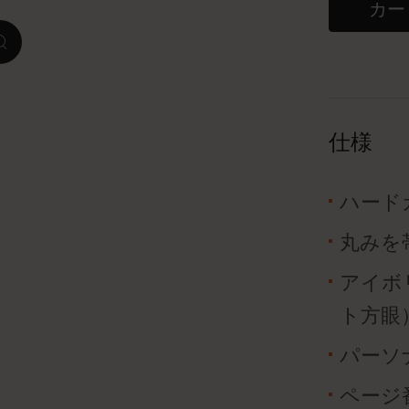
カー
ピーナッツ限定コレクション
zoom.cta
プレシャス & エシカル コレクション
City Guide Notebooks LUXE x モレスキ
仕様
ン
カサ・バトリョ 限定版コレクション
ハード
丸みを
アイ アム ザ シティ コレクション
アイボリ
星の王子さま
ト方眼
Mardi Mercredi × モレスキン
パーソ
ハリー・ポッターの呪文コレクション
ページ