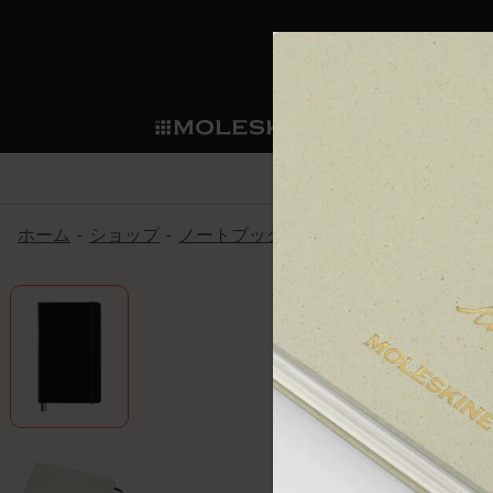
ショ
モレス
ップ
マート
サブカテゴリ
サブカ
今すぐメンバー登録
新商品
すべて見る
カスタムダイアリー
モレスキンメンバーシップ
ホーム
ショップ
ノートブック
アートコレクション
ノートブック
スマートライティング・シス
カスタムノートブック
我々の歴史
ウェルカムオファー: 次回のご購入時に
サブカテゴリ
サブカテゴリ
テム
通常特典: パーソナライズの2冊ご購入
ダイアリー
パッチ
モレスキンのマニフェスト
バースデー特典: 1回限りの割引（1ヶ
サブカテゴリ
モレスキンスマートスマート
先行プレビュー: 新作コレクションへ
モレスキンスマート
とは
和紙テープ
ペンと紙の力
伝説的なお得情報: 会員限定の特別サ
サブカテゴリ
セールへの早期アクセス: お得な情
ライティングツール
アプリ・サービス
ミニノートブックチャーム
持続可能な創造性
モレスキン限定イベント: 優先アクセ
サブカテゴリ
サブカテゴリ
返品期間の延長: 1ヶ月間
限定版ノートブック
別注＆コーポレートギフト
Detour
サブカテゴリ