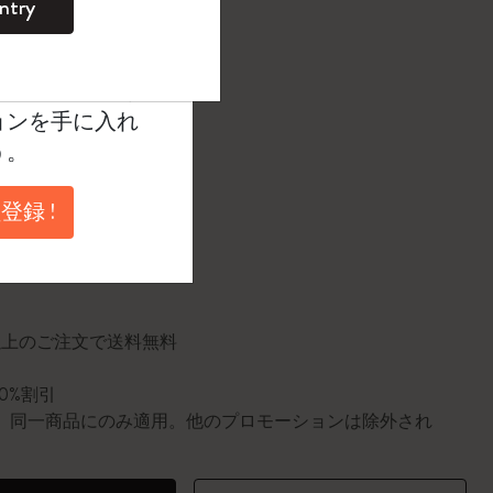
ntry
。
たカラー
ントを作成して限定
典、さらに多く
ョンを手に入れ
1 cm
う。
登録 !
に更新されました
円以上のご注文で送料無料
10%割引
0個。同一商品にのみ適用。他のプロモーションは除外され