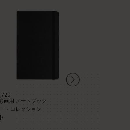
5,720
¥ 4,070
彩画用 ノートブック
クラシック 
ート コレクション
ハードカバー