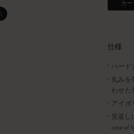
カー
ピーナッツ限定コレクション
zoom.cta
プレシャス & エシカル コレクション
City Guide Notebooks LUXE x モレスキ
仕様
ン
カサ・バトリョ 限定版コレクション
ハード
丸みを
アイ アム ザ シティ コレクション
わせた
星の王子さま
アイボリ
Mardi Mercredi × モレスキン
見返し
ハリー・ポッターの呪文コレクション
case o