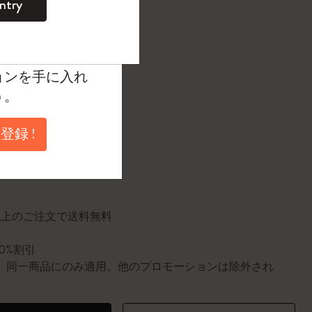
ntry
。
たカラー
ントを作成して限定
典、さらに多く
ョンを手に入れ
1 cm
う。
登録 !
に更新されました
円以上のご注文で送料無料
10%割引
0個。同一商品にのみ適用。他のプロモーションは除外され