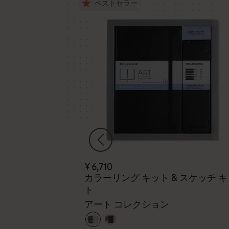
ベストセラー
¥ 6,710
）
カラーリング キット & スケッチ 
ト
 ブラック
アート コレクション