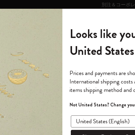
別注＆コーポ
キンス
パーソナライズサ
ストー
モレスキン
Looks like you
ービス
リー
の世界
テゴリ
サブカテゴリ
サブカテゴリ
United States
6,500円以上のご購入で送料無料
モレスキンの世界
ノートブック
ダイアリー
すべて見る
モレスキンスマート
Reframe サングラス
キム・ジョンギコレクション
すべて見る
アートを愛する方への贈り物
カントリー・テーマ・ピンズ・コレク
プライドをいつも胸に
スマートライティング・システム
Notes
ション
スケッチ
スケッチブック
The Original Notebook
パーソナル・ダイアリー
スマートライティング・システム
Blackwing x モレスキン
ムーミン コレクション
Impressions of Impressionism コレクショ
バックパック
プロフェッショナルへの贈り物
Mardi Mercredi × モレスキン
スマートノートブック
モレスキン Journal
10% オフと送料無料
*
メールアドレス
Prices and payments are sh
ン
で1冊無料
International shipping costs
ミニノートブックチャーム
12カ月ダイアリー
モレスキンスマートスマートとは
Kaweco x モレスキン
キム・ジョンギコレクション
限定版バックパック
ミニマリストへの贈り物
スマートダイアリー
モレスキン Planner
月有効）
モレスキンの世
カサ・バトリョ 限定版コレクション
items shipping method and d
の先行アクセス
スケ
*
パスワード
カイエ ＆ ジャーナル
15ヶ月プランナー
アプリ・サービス
ペン & ペンシル
「Alice's Adventures in Wonderland」コレ
Shopper paper – made Collection
マキシマリストへの贈り物
プライズ
クション
ゴッホ美術館
報をいち早くチェック
Not United States? Change your
アート 
今すぐ会員登録
カスタムノートブック
18ヶ月プランナー
アクセサリー＆リフィル
デバイスバッグ & バックパック
ファッションを愛する方への贈り物
ス
パスワードを忘れた方はこち
¥ 4,510
「
WELCOME10
」を
『ロード・オブ・ザ・リング』コレク
このデバイスで情
限定版
ウィークリープランナー
ション
Legendary
旅人への贈り物
回注文が10%オフ
Select a color
ます。セール・ア