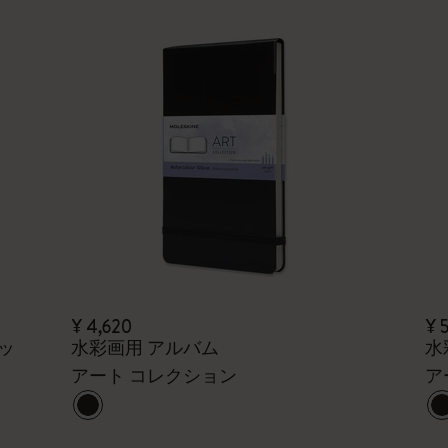
¥ 4,620
¥ 
キッ
水彩画用 アルバム
水
アート コレクション
ア