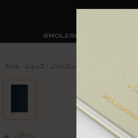
ショ
モレス
ップ
マート
サブカテゴリ
サブカ
今すぐメンバー登録
新商品
すべて見る
カスタムダイアリー
モレスキンメンバーシップ
ホーム
ショップ
ノートブック
アートコレクション
ノートブック
スマートライティング・シス
カスタムノートブック
我々の歴史
ウェルカムオファー: 次回のご購入時に
サブカテゴリ
サブカテゴリ
テム
通常特典: パーソナライズの2冊ご購入
ダイアリー
パッチ
モレスキンのマニフェスト
バースデー特典: 1回限りの割引（1ヶ
サブカテゴリ
モレスキンスマートスマート
先行プレビュー: 新作コレクションへ
モレスキンスマート
とは
和紙テープ
ペンと紙の力
伝説的なお得情報: 会員限定の特別サ
サブカテゴリ
セールへの早期アクセス: お得な情
ライティングツール
アプリ・サービス
ミニノートブックチャーム
持続可能な創造性
モレスキン限定イベント: 優先アクセ
サブカテゴリ
サブカテゴリ
返品期間の延長: 1ヶ月間
限定版ノートブック
別注＆コーポレートギフト
Detour
サブカテゴリ