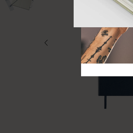
芸術と文化
モレスキン Foundation
アカウントを作成する
サブカテゴリ
バッグ
サブカテゴリ
ギフト
サブカテゴリ
ピン
サブカテゴリ
パッチ
サブカテゴリ