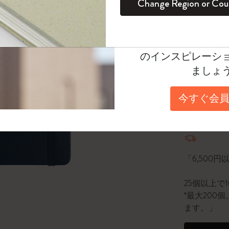
Change Region or Cou
セット
デイリープランナー
カラーパターン ノートブック
健康を愛する方への贈り物です
ログイン
適用外
選択済
*
選択し
Moleskineアカウ
パッションジャーナル
マンスリープランナー
サクラコレクション
趣味を愛する方へのギフト
Select a size
オファーや会員特
のインスピレーシ
スチューデントカイエジャーナル
プランナー
馬年コレクション
卒業祝い
Large 13x2
ましょ
アートコレクション
限定版ダイアリー
ミニノートブックチャーム
ノートブック
数量
今すぐ会員
プロコレクション
プロコレクション
BLACKPINK × モレスキン コレクショ
ン
数量が1
ライフプランナー・コレクション
ISSEY MIYAKE | モレスキン のコレク
アカデミック・プランナー
ション
「6,500
ナサにインスパイアされたコレクショ
25個以上で
ン
*最大20
ます。」
Impressions of Impressionism コレクショ
ン