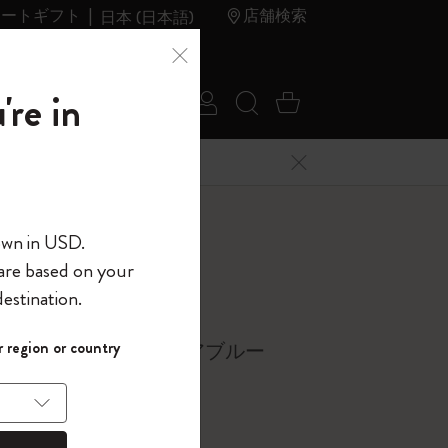
レートギフト
店舗検索
日本 (日本語)
夏のセ
アウトレ
're in
ログイン
検索 (キーワードな
カート 0 アイ
ール
ット
メニューを閉じる
へようこそ
own in USD.
 are based on your
界へようこそ
estination.
ッチブック
パスワードを表示
 region or country
コレクション, サファイアブルー
して、コード
ら
入力すると、初
報を保存する
(任意)
＋送料無料になり
ウトレット品は