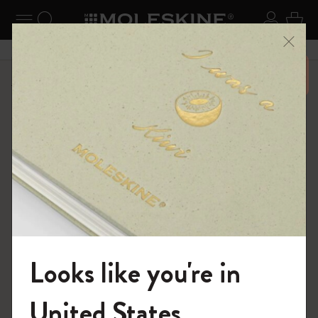
ニューを閉じる
ナビゲーションの切替
検索 (キーワードなど)
ログイ
カー
メニ
6,500円以上のご購入で送料無料
ショップ
...
アートコレクション
スケッチ
Looks like you're in
モレスキンの世界へようこそ
United States