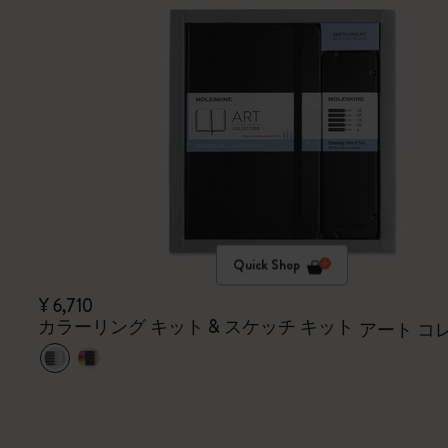
Quick Shop
¥ 6,710
カラーリング キット & スケッチ キット
アート コ