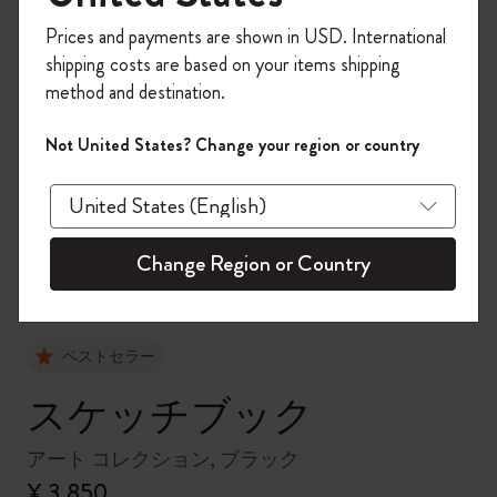
今すぐ会員登録して、コード
Prices and payments are shown in USD. International
「
WELCOME10
」を入力すると、初回注
shipping costs are based on your items shipping
文が10%オフ＋送料無料になります。セ
method and destination.
ール・アウトレット品は適用外。
Moleskineアカウントを作成して限定オフ
Not United States? Change your region or country
ァーや会員特典、さらに多くのインスピ
zoom.cta
レーションを手に入れましょう。
今すぐ会員登録 !
Change Region or Country
ベストセラー
スケッチブック
アート コレクション, ブラック
¥ 3,850