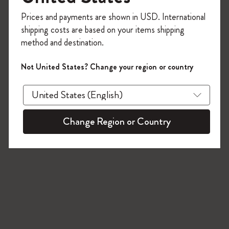
今すぐ会員登録して、コード
Prices and payments are shown in USD. International
「
WELCOME10
」を入力すると、初回注
shipping costs are based on your items shipping
文が10%オフ＋送料無料になります。セ
method and destination.
ール・アウトレット品は適用外。
Moleskineアカウントを作成して限定オフ
Not United States? Change your region or country
ァーや会員特典、さらに多くのインスピ
レーションを手に入れましょう。
今すぐ会員登録 !
Change Region or Country