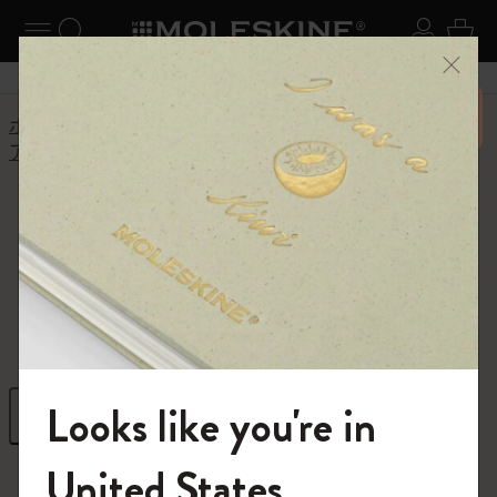
ニューを閉じる
ナビゲーションの切替
検索 (キーワードなど)
ログイ
カー
メニ
6,500円以上のご購入で送料無料
ホーム
ショップ
ノートブック
アートコレクション
水彩アート
水彩アート
ページをカラフルに彩って
Looks like you're in
フィルター
並び替え
モレスキンの世界へようこそ
United States
2 プロダクツ