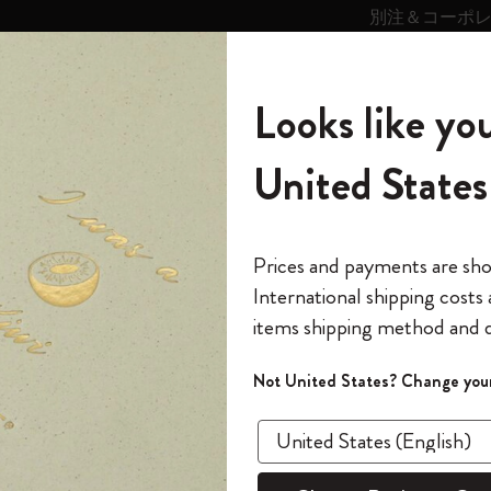
別注＆コーポ
キンス
パーソナライズサ
ストー
モレスキン
Looks like you
ービス
リー
の世界
テゴリ
サブカテゴリ
サブカテゴリ
United States
6,500円以上のご購入で送料無料
モレスキンの世界
ノートブック
ダイアリー
すべて見る
モレスキンスマート
Reframe サングラス
キム・ジョンギコレクション
すべて見る
アートを愛する方への贈り物
カントリー・テーマ・ピンズ・コレク
プライドをいつも胸に
スマートライティング・システム
Notes
ション
水彩アート
水彩画用 アルバム
The Original Notebook
パーソナル・ダイアリー
スマートライティング・システム
Blackwing x モレスキン
ムーミン コレクション
Impressions of Impressionism コレクショ
バックパック
プロフェッショナルへの贈り物
Mardi Mercredi × モレスキン
スマートノートブック
モレスキン Journal
10% オフと送料無料
*
メールアドレス
Prices and payments are sh
ン
で1冊無料
International shipping costs
ミニノートブックチャーム
12カ月ダイアリー
モレスキンスマートスマートとは
Kaweco x モレスキン
キム・ジョンギコレクション
限定版バックパック
ミニマリストへの贈り物
スマートダイアリー
モレスキン Planner
月有効）
モレスキンの世
カサ・バトリョ 限定版コレクション
items shipping method and d
の先行アクセス
水彩
*
パスワード
カイエ ＆ ジャーナル
15ヶ月プランナー
アプリ・サービス
ペン & ペンシル
「Alice's Adventures in Wonderland」コレ
Shopper paper – made Collection
マキシマリストへの贈り物
プライズ
クション
ゴッホ美術館
報をいち早くチェック
Not United States? Change your
アート コ
今すぐ会員登録
カスタムノートブック
18ヶ月プランナー
アクセサリー＆リフィル
デバイスバッグ & バックパック
ファッションを愛する方への贈り物
ス
パスワードを忘れた方はこち
¥ 3,630
「
WELCOME10
」を
『ロード・オブ・ザ・リング』コレク
このデバイスで情
限定版
ウィークリープランナー
ション
Legendary
旅人への贈り物
回注文が10%オフ
Select a color
ます。セール・ア