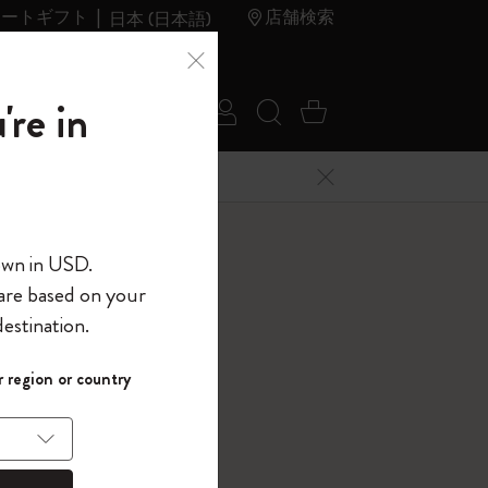
レートギフト
店舗検索
日本 (日本語)
夏のセ
アウトレ
're in
ログイン
検索 (キーワードな
カート 0 アイ
ール
ット
メニューを閉じる
へようこそ
own in USD.
 are based on your
界へようこそ
estination.
画用 アルバム
パスワードを表示
 region or country
レクション, ブラック
して、コード
ら
入力すると、初
報を保存する
(任意)
＋送料無料になり
ウトレット品は