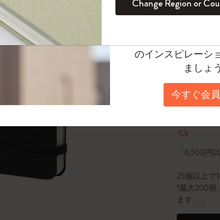
Change Region or Cou
セット
デイリープランナー
カラーパターン ノートブック
健康を愛する方への贈り物です
ログイン
適用外
選択済
*
選択し
Moleskineアカウ
パッションジャーナル
マンスリープランナー
サクラコレクション
趣味を愛する方へのギフト
Select a size
オファーや会員特
のインスピレーシ
スチューデントカイエジャーナル
プランナー
馬年コレクション
卒業祝い
Pocket 9x
ましょ
アートコレクション
限定版ダイアリー
ミニノートブックチャーム
ノートブック
数量
今すぐ会員
プロコレクション
プロコレクション
BLACKPINK × モレスキン コレクショ
ン
数量が1
ライフプランナー・コレクション
ISSEY MIYAKE | モレスキン のコレク
アカデミック・プランナー
ション
「6,500
ナサにインスパイアされたコレクショ
25個以上で
ン
*最大20
ます。」
Impressions of Impressionism コレクショ
ン