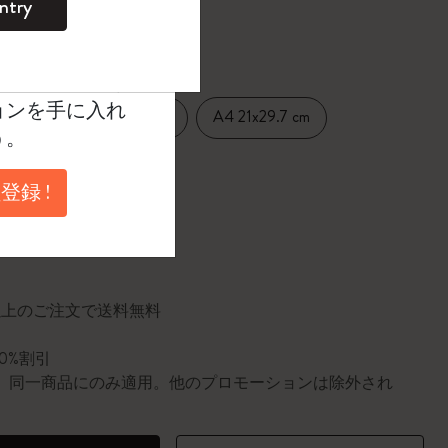
ntry
。
たカラー
ントを作成して限定
典、さらに多く
ョンを手に入れ
Large 13x21 cm
A4 21x29.7 cm
14 cm
う。
登録 !
に更新されました
円以上のご注文で送料無料
10%割引
0個。同一商品にのみ適用。他のプロモーションは除外され