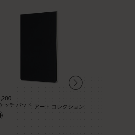
2,200
¥ 2,970
ケッチ パッド
スケッチ アル
アート コレクション
アート コレク