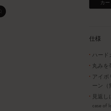
カー
ピーナッツ限定コレクション
zoom.cta
プレシャス & エシカル コレクション
City Guide Notebooks LUXE x モレスキ
仕様
ン
カサ・バトリョ 限定版コレクション
ハード
丸みを
アイ アム ザ シティ コレクション
アイボリ
星の王子さま
ーン（
Mardi Mercredi × モレスキン
見返し
ハリー・ポッターの呪文コレクション
case o