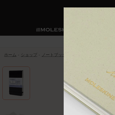
ショ
モレス
ップ
マート
サブカテゴリ
サブカ
今すぐメンバー登録
新商品
すべて見る
カスタムダイアリー
モレスキンメンバーシップ
ホーム
ショップ
ノートブック
アートコレクション
ノートブック
スマートライティング・シス
カスタムノートブック
我々の歴史
ウェルカムオファー: 次回のご購入時に
サブカテゴリ
サブカテゴリ
テム
通常特典: パーソナライズの2冊ご購入
ダイアリー
パッチ
モレスキンのマニフェスト
バースデー特典: 1回限りの割引（1ヶ
サブカテゴリ
モレスキンスマートスマート
先行プレビュー: 新作コレクションへ
モレスキンスマート
とは
和紙テープ
ペンと紙の力
伝説的なお得情報: 会員限定の特別サ
サブカテゴリ
セールへの早期アクセス: お得な情
ライティングツール
アプリ・サービス
ミニノートブックチャーム
持続可能な創造性
モレスキン限定イベント: 優先アクセ
サブカテゴリ
サブカテゴリ
返品期間の延長: 1ヶ月間
限定版ノートブック
別注＆コーポレートギフト
Detour
サブカテゴリ