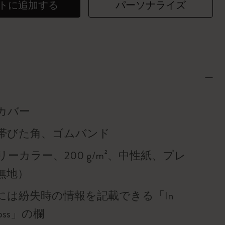
トに追加する
パーソナライズ
カバー
帯びた角、ゴムバンド
ーカラー、200 g/m²、中性紙、プレ
無地）
には紛失時の情報を記載できる「In
f loss」の欄