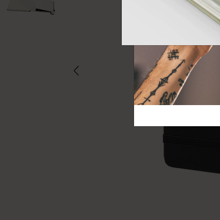
芸術と文化
モレスキン Foundation
アカウントを作成する
サブカテゴリ
バッグ
サブカテゴリ
ギフト
サブカテゴリ
ピン
サブカテゴリ
パッチ
サブカテゴリ