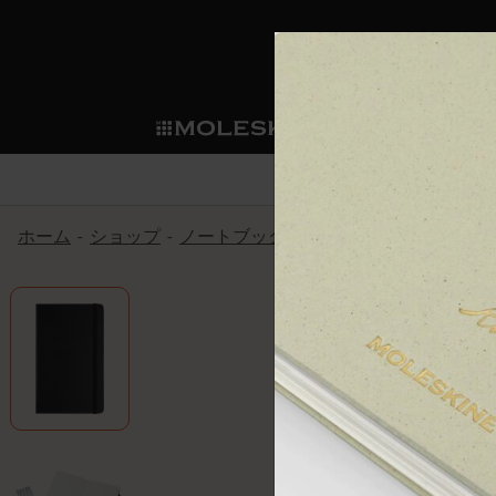
ショ
モレス
ップ
マート
サブカテゴリ
サブカ
今すぐメンバー登録
新商品
すべて見る
カスタムダイアリー
モレスキンメンバーシップ
ホーム
ショップ
ノートブック
アートコレクション
ノートブック
スマートライティング・シス
カスタムノートブック
我々の歴史
ウェルカムオファー: 次回のご購入時に
サブカテゴリ
サブカテゴリ
テム
通常特典: パーソナライズの2冊ご購入
ダイアリー
パッチ
モレスキンのマニフェスト
バースデー特典: 1回限りの割引（1ヶ
サブカテゴリ
モレスキンスマートスマート
先行プレビュー: 新作コレクションへ
モレスキンスマート
とは
和紙テープ
ペンと紙の力
伝説的なお得情報: 会員限定の特別サ
サブカテゴリ
セールへの早期アクセス: お得な情
ライティングツール
アプリ・サービス
ミニノートブックチャーム
持続可能な創造性
モレスキン限定イベント: 優先アクセ
サブカテゴリ
サブカテゴリ
返品期間の延長: 1ヶ月間
限定版ノートブック
別注＆コーポレートギフト
Detour
サブカテゴリ