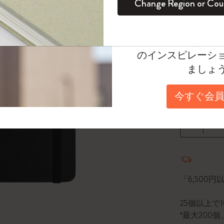
Change Region or Cou
セット
デイリープランナー
カラーパターン ノートブック
健康を愛する方への贈り物です
ログイン
適用外
選択済
*
選択し
Moleskineアカウ
パッションジャーナル
マンスリープランナー
サクラコレクション
趣味を愛する方へのギフト
Select a size
オファーや会員特
のインスピレーシ
スチューデントカイエジャーナル
プランナー
馬年コレクション
卒業祝い
Pocket 9x
ましょ
アートコレクション
限定版ダイアリー
ミニノートブックチャーム
ノートブック
A3 29.7x4
今すぐ会員
プロコレクション
プロコレクション
BLACKPINK × モレスキン コレクショ
数量
ン
ライフプランナー・コレクション
ISSEY MIYAKE | モレスキン のコレク
数量が1
アカデミック・プランナー
ション
ナサにインスパイアされたコレクショ
「6,500
ン
25個以上で
Impressions of Impressionism コレクショ
*最大20
ン