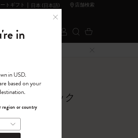
レートギフト
店舗検索
日本 (日本語)
夏のセ
アウトレ
're in
ログイン
検索 (キーワードな
カート 0 アイ
ール
ット
メニューを閉じる
へようこそ
own in USD.
 are based on your
界へようこそ
estination.
画用 ノートブック
パスワードを表示
 region or country
レクション, ブラック
して、コード
ら
入力すると、初
報を保存する
(任意)
＋送料無料になり
ウトレット品は