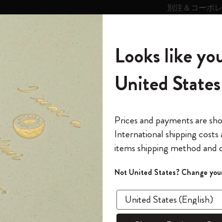
別注＆コーポ
キンス
パーソナライズサ
ストー
モレスキン
Looks like you
ービス
リー
の世界
テゴリ
サブカテゴリ
サブカテゴリ
United States
6,500円以上のご購入で送料無料
モレスキンの世界
ノートブック
ダイアリー
すべて見る
モレスキンスマート
Reframe サングラス
キム・ジョンギコレクション
すべて見る
アートを愛する方への贈り物
カントリー・テーマ・ピンズ・コレク
プライドをいつも胸に
スマートライティング・システム
Notes
ション
水彩アート
水彩画用 ノートブック
The Original Notebook
パーソナル・ダイアリー
スマートライティング・システム
Blackwing x モレスキン
ムーミン コレクション
Impressions of Impressionism コレクショ
バックパック
プロフェッショナルへの贈り物
Mardi Mercredi × モレスキン
スマートノートブック
モレスキン Journal
10% オフと送料無料
*
メールアドレス
Prices and payments are sh
ン
で1冊無料
International shipping costs
ミニノートブックチャーム
12カ月ダイアリー
モレスキンスマートスマートとは
Kaweco x モレスキン
キム・ジョンギコレクション
限定版バックパック
ミニマリストへの贈り物
スマートダイアリー
モレスキン Planner
月有効）
モレスキンの世
カサ・バトリョ 限定版コレクション
items shipping method and d
の先行アクセス
水彩
*
パスワード
カイエ ＆ ジャーナル
15ヶ月プランナー
アプリ・サービス
ペン & ペンシル
「Alice's Adventures in Wonderland」コレ
Shopper paper – made Collection
マキシマリストへの贈り物
プライズ
クション
ゴッホ美術館
報をいち早くチェック
Not United States? Change your
アート コ
今すぐ会員登録
カスタムノートブック
18ヶ月プランナー
アクセサリー＆リフィル
デバイスバッグ & バックパック
ファッションを愛する方への贈り物
ス
パスワードを忘れた方はこち
¥ 4,620
「
WELCOME10
」を
『ロード・オブ・ザ・リング』コレク
このデバイスで情
限定版
ウィークリープランナー
ション
Legendary
旅人への贈り物
回注文が10%オフ
Select a color
ます。セール・ア