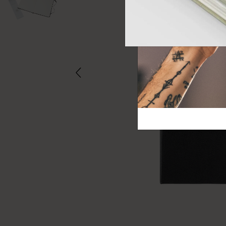
芸術と文化
モレスキン Foundation
アカウントを作成する
サブカテゴリ
バッグ
サブカテゴリ
ギフト
サブカテゴリ
ピン
サブカテゴリ
パッチ
サブカテゴリ