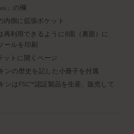
f loss」の欄
の内側に拡張ポケット
は再利用できるようにB面（裏面）に
ツールを印刷
°フラットに開くページ
キンの歴史を記した小冊子を付属
キンはFSC™認証製品を生産、販売して