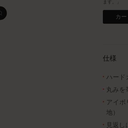
ます。」
ピーナッツ限定コレクション
zoom.cta
カー
プレシャス & エシカル コレクション
City Guide Notebooks LUXE x モレスキ
ン
仕様
カサ・バトリョ 限定版コレクション
アイ アム ザ シティ コレクション
ハード
丸みを
星の王子さま
アイボリ
Mardi Mercredi × モレスキン
地）
ハリー・ポッターの呪文コレクション
見返し