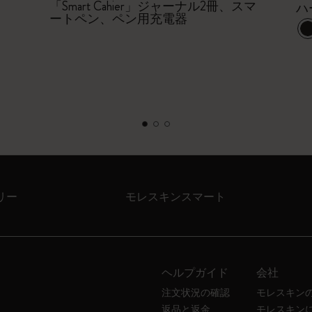
「Smart Cahier」ジャーナル2冊、スマ
ハ
ートペン、ペン用充電器
リー
モレスキンスマート
ヘルプガイド
会社
注文状況の確認
モレスキン
返品と返金
モレスキン