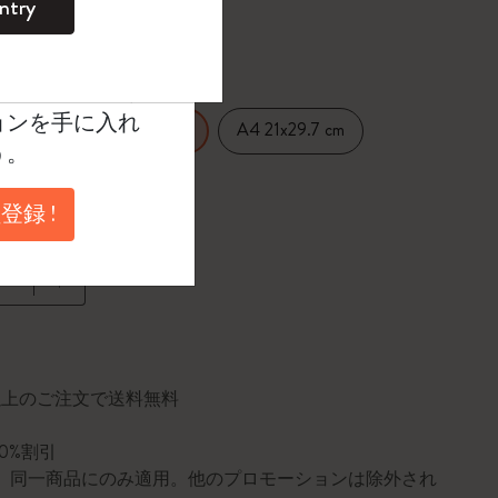
ntry
。
たカラー
ントを作成して限定
典、さらに多く
ョンを手に入れ
14 cm
A4 21x29.7 cm
Large 13x21 cm
う。
2 cm
登録 !
に更新されました
円以上のご注文で送料無料
10%割引
0個。同一商品にのみ適用。他のプロモーションは除外され