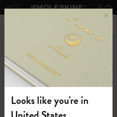
ニューを閉じる
ナビゲーションの切替
検索 (キーワードなど)
ログイ
カー
メニ
6,500円以上のご購入で送料無料
ショップ
...
カイエ ＆ ジャーナル
カイエ ジャーナル
Looks like you're in
モレスキンの世界へようこそ
United States