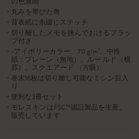
の色展開
丸みを帯びた角
背表紙に糸綴じステッチ
切り離したメモを挟んでおけるフラッ
プ付き
-アイボリーカラー、70 g/m²、中性
紙：プレーン（無地）、ルー ルド（横
罫）、スクエアード （方眼）
巻末16枚は切り離し可能なミシン目入
り
便利な3冊セット
モレスキンはFSC™認証製品を生産、
販売しています