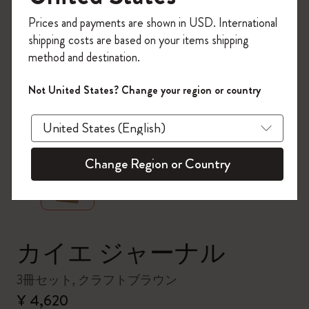
今すぐ会員登録して、コード
Prices and payments are shown in USD. International
「
WELCOME10
」を入力すると、初回注
shipping costs are based on your items shipping
文が10%オフ＋送料無料になります。セ
method and destination.
ール・アウトレット品は適用外。
Moleskineアカウントを作成して限定オフ
Not United States? Change your region or country
ァーや会員特典、さらに多くのインスピ
レーションを手に入れましょう。
zoom.cta
今すぐ会員登録 !
Change Region or Country
カイエ ジャーナル
3冊セット, クラフトブラウン
¥ 4,620