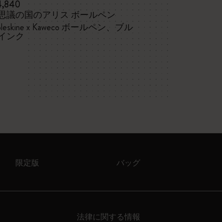
4,840
¥ 8,140
思議の国のアリス ボールペン
不思議の国のア
トボックス
leskine x Kaweco ボールペン、ブル
インク
ポケットノー
チ
限定版
バッグ
法律に関する情報