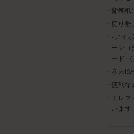
背表紙
切り離
-アイボ
ーン（
ード 
巻末1
便利な
モレス
います