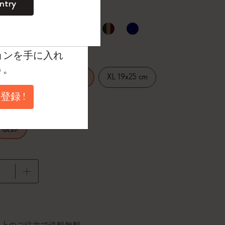
ntry
。
ントを作成して限定
選択済
たカラー
典、さらに多く
ョンを手に入れ
う。
14 cm
XL 19x25 cm
Large 13x21 cm
登録 !
横罫
に更新されました