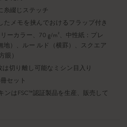
に糸綴じステッチ
したメモを挟んでおけるフラップ付き
リーカラー、70 g/m²、中性紙：プレ
無地）、ルー ルド（横罫）、スクエア
（方眼）
6枚は切り離し可能なミシン目入り
3冊セット
キンはFSC™認証製品を生産、販売して