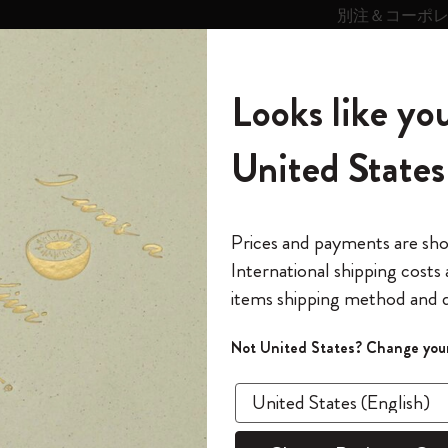
別注＆コーポ
キンス
パーソナライズサ
ストー
モレスキン
Looks like you
ービス
リー
の世界
テゴリ
サブカテゴリ
サブカテゴリ
United States
6,500円以上のご購入で送料無料
モレスキンの世界
ノートブック
ダイアリー
すべて見る
モレスキンスマート
Reframe サングラス
キム・ジョンギコレクション
すべて見る
アートを愛する方への贈り物
カントリー・テーマ・ピンズ・コレク
プライドをいつも胸に
スマートライティング・システム
Notes
ション
カイエ ジャーナル
カイエ ジャーナル
The Original Notebook
パーソナル・ダイアリー
スマートライティング・システム
Blackwing x モレスキン
ムーミン コレクション
Impressions of Impressionism コレクショ
バックパック
プロフェッショナルへの贈り物
Mardi Mercredi × モレスキン
スマートノートブック
モレスキン Journal
10% オフと送料無料
*
メールアドレス
Prices and payments are sh
ン
で1冊無料
International shipping costs
ミニノートブックチャーム
12カ月ダイアリー
モレスキンスマートスマートとは
Kaweco x モレスキン
キム・ジョンギコレクション
限定版バックパック
ミニマリストへの贈り物
スマートダイアリー
モレスキン Planner
月有効）
モレスキンの世
カサ・バトリョ 限定版コレクション
items shipping method and d
の先行アクセス
*
パスワード
カイエ ＆ ジャーナル
15ヶ月プランナー
アプリ・サービス
ペン & ペンシル
「Alice's Adventures in Wonderland」コレ
Shopper paper – made Collection
マキシマリストへの贈り物
プライズ
カイ
クション
ゴッホ美術館
報をいち早くチェック
Not United States? Change your
今すぐ会員登録
カスタムノートブック
18ヶ月プランナー
アクセサリー＆リフィル
デバイスバッグ & バックパック
ファッションを愛する方への贈り物
ス
パスワードを忘れた方はこち
3冊セット
「
WELCOME10
」を
『ロード・オブ・ザ・リング』コレク
このデバイスで情
限定版
ウィークリープランナー
ション
Legendary
旅人への贈り物
回注文が10%オフ
¥ 2,530
ます。セール・ア