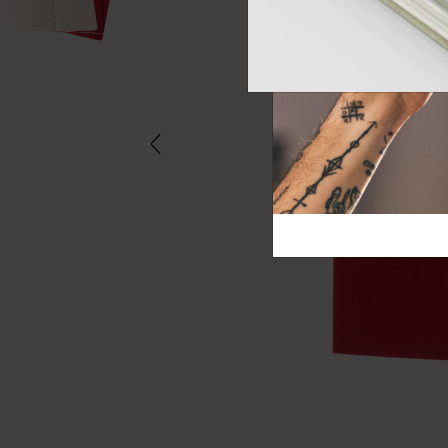
芸術と文化
モレスキン Foundation
アカウントを作成する
サブカテゴリ
バッグ
サブカテゴリ
ギフト
サブカテゴリ
ピン
サブカテゴリ
パッチ
サブカテゴリ