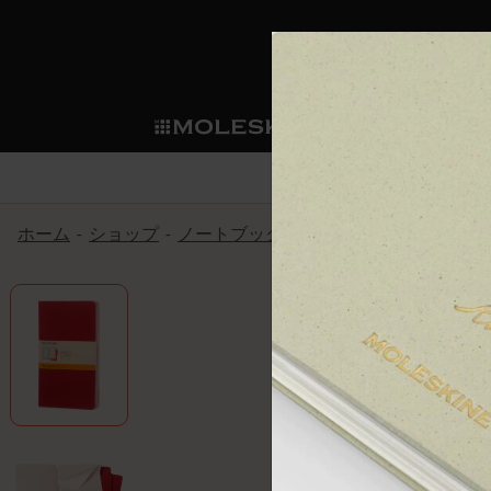
ショ
モレス
ップ
マート
サブカテゴリ
サブカ
今すぐメンバー登録
新商品
すべて見る
カスタムダイアリー
モレスキンメンバーシップ
ホーム
ショップ
ノートブック
カイエ ＆ ジャーナル
ノートブック
スマートライティング・シス
カスタムノートブック
我々の歴史
ウェルカムオファー: 次回のご購入時に
サブカテゴリ
サブカテゴリ
テム
通常特典: パーソナライズの2冊ご購入
ダイアリー
パッチ
モレスキンのマニフェスト
バースデー特典: 1回限りの割引（1ヶ
サブカテゴリ
モレスキンスマートスマート
先行プレビュー: 新作コレクションへ
モレスキンスマート
とは
和紙テープ
ペンと紙の力
伝説的なお得情報: 会員限定の特別サ
サブカテゴリ
セールへの早期アクセス: お得な情
ライティングツール
アプリ・サービス
ミニノートブックチャーム
持続可能な創造性
モレスキン限定イベント: 優先アクセ
サブカテゴリ
サブカテゴリ
返品期間の延長: 1ヶ月間
限定版ノートブック
別注＆コーポレートギフト
Detour
サブカテゴリ