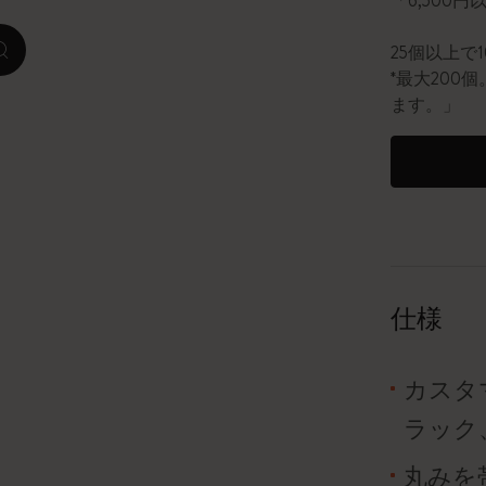
「6,500
ピーナッツ限定コレクション
25個以上で
zoom.cta
*最大20
プレシャス & エシカル コレクション
ます。」
City Guide Notebooks LUXE x モレスキ
ン
カサ・バトリョ 限定版コレクション
アイ アム ザ シティ コレクション
仕様
星の王子さま
カスタ
Mardi Mercredi × モレスキン
ラック
ハリー・ポッターの呪文コレクション
丸みを