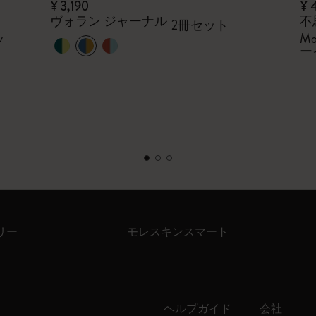
¥ 3,190
¥ 
ヴォラン ジャーナル
不
2冊セット
ッ
Mo
ー
リー
モレスキンスマート
ヘルプガイド
会社