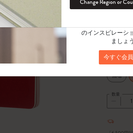
Change Region or Cou
セット
デイリープランナー
カラーパターン ノートブック
健康を愛する方への贈り物です
ログイン
適用外
Select a color
Moleskineアカウ
パッションジャーナル
マンスリープランナー
サクラコレクション
趣味を愛する方へのギフト
*
選択し
オファーや会員特
のインスピレーシ
スチューデントカイエジャーナル
プランナー
馬年コレクション
卒業祝い
Select a size
ましょ
Pocket 9x
アートコレクション
限定版ダイアリー
ミニノートブックチャーム
ノートブック
今すぐ会員
プロコレクション
プロコレクション
BLACKPINK × モレスキン コレクショ
Select a layout
ン
ライフプランナー・コレクション
無地
ISSEY MIYAKE | モレスキン のコレク
アカデミック・プランナー
ション
数量
ナサにインスパイアされたコレクショ
ン
数量が1
Impressions of Impressionism コレクショ
ン