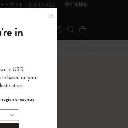
レートギフト
店舗検索
日本 (日本語)
夏のセ
アウトレ
're in
ログイン
検索 (キーワードな
カート 0 アイ
ール
ット
メニューを閉じる
へようこそ
own in USD.
 are based on your
界へようこそ
estination.
パスワードを表示
エ ジャーナル
 region or country
して、コード
ら
, クランベリーレッド
入力すると、初
報を保存する
(任意)
＋送料無料になり
ウトレット品は