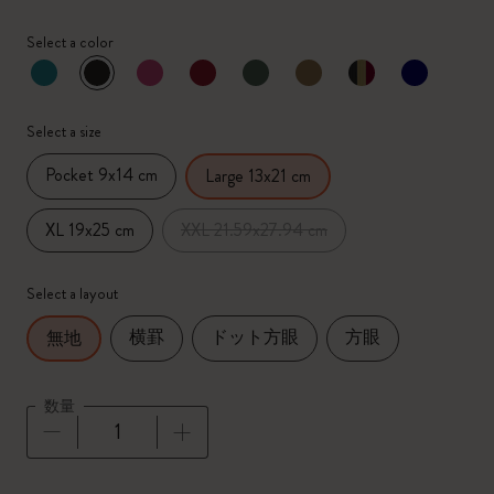
Select a color
選択済
*
選択したカラー
Select a size
Pocket 9x14 cm
Large 13x21 cm
XL 19x25 cm
XXL 21.59x27.94 cm
Select a layout
横罫
ドット方眼
方眼
無地
数量
数量が1に更新されました