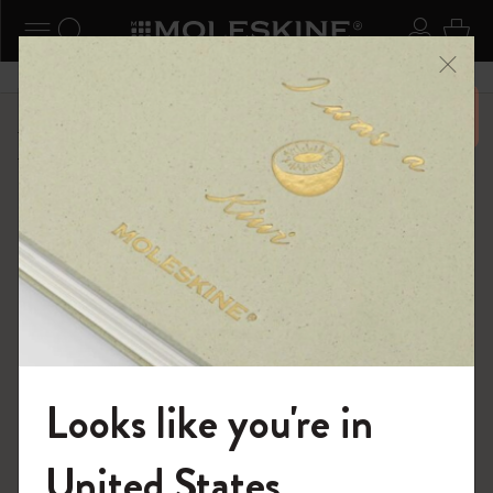
ニューを閉じる
ナビゲーションの切替
検索 (キーワードなど)
ログイ
カー
メニ
6,500円以上のご購入で送料無料
ショップ
...
カイエ ＆ ジャーナル
カイエ ジャーナル
Looks like you're in
モレスキンの世界へようこそ
United States