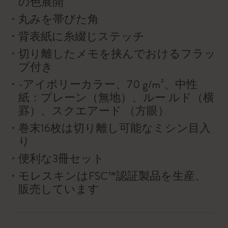
の色展開
丸みを帯びた角
背表紙に糸綴じステッチ
切り離したメモを挟んでおけるフラッ
プ付き
-アイボリーカラー、70 g/m²、中性
紙：プレーン（無地）、ルー ルド（横
罫）、スクエアード （方眼）
巻末16枚は切り離し可能なミシン目入
り
便利な3冊セット
モレスキンはFSC™認証製品を生産、
販売しています