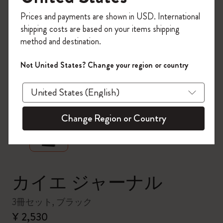
今すぐ会員登録して、コード
Prices and payments are shown in USD. International
「
WELCOME10
」を入力すると、初回注
shipping costs are based on your items shipping
文が10%オフ＋送料無料になります。セ
method and destination.
ール・アウトレット品は適用外。
Moleskineアカウントを作成して限定オフ
Not United States? Change your region or country
ァーや会員特典、さらに多くのインスピ
レーションを手に入れましょう。
zoom.cta
今すぐ会員登録 !
Change Region or Country
カイエ ジャーナル
3冊セット, ブラック
¥ 2,530