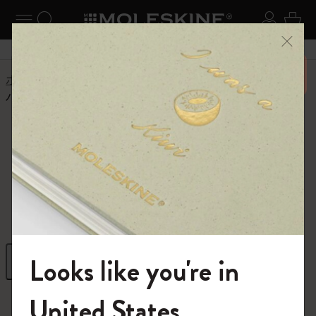
ニューを閉じる
ナビゲーションの切替
検索 (キーワードなど)
ログイ
カー
メニ
6,500円以上のご購入で送料無料
ホーム
ショップ
ノートブック
パーソナライズノートブック
パーソナライズノ
ートブック
Looks like you're in
フィルター
並び替え
モレスキンの世界へようこそ
United States
9 プロダクツ