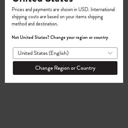
今すぐ会員登録して、コード
Prices and payments are shown in USD. International
「
WELCOME10
」を入力すると、初回注
shipping costs are based on your items shipping
文が10%オフ＋送料無料になります。セ
method and destination.
ール・アウトレット品は適用外。
Moleskineアカウントを作成して限定オフ
Not United States? Change your region or country
ァーや会員特典、さらに多くのインスピ
レーションを手に入れましょう。
今すぐ会員登録 !
Change Region or Country