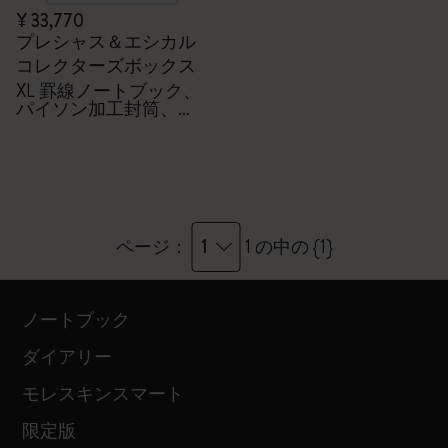
¥ 33,770
プレシャス＆エシカル
コレクターズボックス
XL 罫線ノートブック、
パイソン加工封筒、
Kaweco万年筆
1
ページ：
1 の中の {1}
ノートブック
ダイアリー
モレスキンスマート
限定版