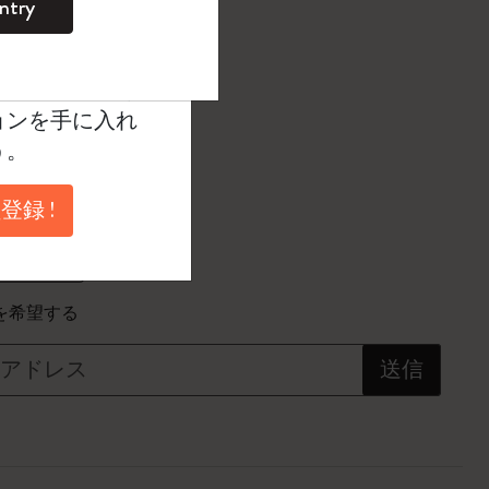
ntry
。
ントを作成して限定
たカラー
典、さらに多く
ョンを手に入れ
う。
.5 cm
登録 !
に更新されました
を希望する
アドレス
送信