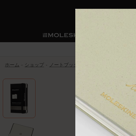
ショ
モレス
ップ
マート
サブカテゴリ
サブカ
今すぐメンバー登録
新商品
すべて見る
カスタムダイアリー
モレスキンメンバーシップ
ホーム
ショップ
ノートブック
プロコレクション
プ
ノートブック
スマートライティング・シス
カスタムノートブック
我々の歴史
ウェルカムオファー: 次回のご購入時に
サブカテゴリ
サブカテゴリ
テム
通常特典: パーソナライズの2冊ご購入
ダイアリー
パッチ
モレスキンのマニフェスト
バースデー特典: 1回限りの割引（1ヶ
サブカテゴリ
モレスキンスマートスマート
先行プレビュー: 新作コレクションへ
モレスキンスマート
とは
和紙テープ
ペンと紙の力
伝説的なお得情報: 会員限定の特別サ
サブカテゴリ
セールへの早期アクセス: お得な情
ライティングツール
アプリ・サービス
ミニノートブックチャーム
持続可能な創造性
モレスキン限定イベント: 優先アクセ
サブカテゴリ
サブカテゴリ
返品期間の延長: 1ヶ月間
限定版ノートブック
別注＆コーポレートギフト
Detour
サブカテゴリ