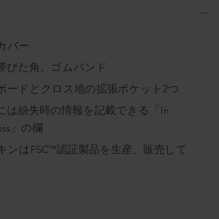
カバー
帯びた角、ゴムバンド
ボードとクロス地の拡張ポケット2つ
には紛失時の情報を記載できる「In
f loss」の欄
キンはFSC™認証製品を生産、販売して