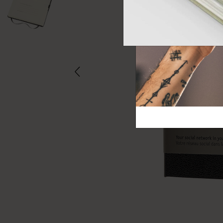
芸術と文化
モレスキン Foundation
アカウントを作成する
サブカテゴリ
バッグ
サブカテゴリ
ギフト
サブカテゴリ
ピン
サブカテゴリ
パッチ
サブカテゴリ