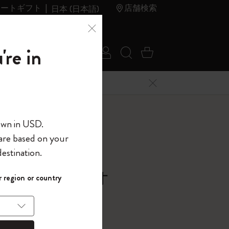
レートギフト
店舗検索
日本 (日本語)
夏のセ
アウトレ
're in
ログイン
検索 (キーワードな
カート 0 アイ
ール
ット
メニューを閉じる
へようこそ
own in USD.
 are based on your
界へようこそ
estination.
パスワードを表示
 ポートフォリオ
 region or country
して、コード
ら
入力すると、初
報を保存する
(任意)
＋送料無料になり
ウトレット品は