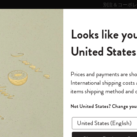
別注＆コーポ
キンス
パーソナライズサ
ストー
モレスキン
Looks like you
ービス
リー
の世界
テゴリ
サブカテゴリ
サブカテゴリ
United States
6,500円以上のご購入で送料無料
モレスキンの世界
ノートブック
ダイアリー
すべて見る
モレスキンスマート
Reframe サングラス
キム・ジョンギコレクション
すべて見る
アートを愛する方への贈り物
カントリー・テーマ・ピンズ・コレク
プライドをいつも胸に
スマートライティング・システム
Notes
ション
ロ ポートフォリオ
The Original Notebook
パーソナル・ダイアリー
スマートライティング・システム
Blackwing x モレスキン
ムーミン コレクション
Impressions of Impressionism コレクショ
バックパック
プロフェッショナルへの贈り物
Mardi Mercredi × モレスキン
スマートノートブック
モレスキン Journal
10% オフと送料無料
*
メールアドレス
Prices and payments are sh
ン
で1冊無料
International shipping costs
ミニノートブックチャーム
12カ月ダイアリー
モレスキンスマートスマートとは
Kaweco x モレスキン
キム・ジョンギコレクション
限定版バックパック
ミニマリストへの贈り物
スマートダイアリー
モレスキン Planner
月有効）
モレスキンの世
カサ・バトリョ 限定版コレクション
items shipping method and d
の先行アクセス
在庫切れ
*
パスワード
カイエ ＆ ジャーナル
15ヶ月プランナー
アプリ・サービス
ペン & ペンシル
「Alice's Adventures in Wonderland」コレ
Shopper paper – made Collection
マキシマリストへの贈り物
プライズ
プロ
クション
ゴッホ美術館
報をいち早くチェック
Not United States? Change your
今すぐ会員登録
カスタムノートブック
18ヶ月プランナー
アクセサリー＆リフィル
デバイスバッグ & バックパック
ファッションを愛する方への贈り物
ス
パスワードを忘れた方はこち
ブラック
「
WELCOME10
」を
『ロード・オブ・ザ・リング』コレク
このデバイスで情
¥ 2,090
限定版
ウィークリープランナー
ション
Legendary
旅人への贈り物
回注文が10%オフ
ます。セール・ア