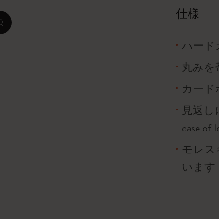
仕様
ピーナッツ限定コレクション
zoom.cta
ハード
プレシャス & エシカル コレクション
丸みを
City Guide Notebooks LUXE x モレスキ
ン
カード
カサ・バトリョ 限定版コレクション
見返し
case o
アイ アム ザ シティ コレクション
モレス
星の王子さま
います
Mardi Mercredi × モレスキン
ハリー・ポッターの呪文コレクション