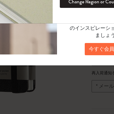
Change Region or Cou
セット
デイリープランナー
カラーパターン ノートブック
健康を愛する方への贈り物です
ログイン
適用外
Select a color
Moleskineアカウ
選択済
パッションジャーナル
マンスリープランナー
サクラコレクション
趣味を愛する方へのギフト
*
選択し
オファーや会員特
のインスピレーシ
Select a size
スチューデントカイエジャーナル
プランナー
馬年コレクション
卒業祝い
ましょ
XS 6.5x10
アートコレクション
限定版ダイアリー
ミニノートブックチャーム
ノートブック
今すぐ会員
プロコレクション
プロコレクション
BLACKPINK × モレスキン コレクショ
数量
ン
ライフプランナー・コレクション
ISSEY MIYAKE | モレスキン のコレク
数量が1
再入荷通知
アカデミック・プランナー
ション
*
メール
ナサにインスパイアされたコレクショ
ン
Impressions of Impressionism コレクショ
ン