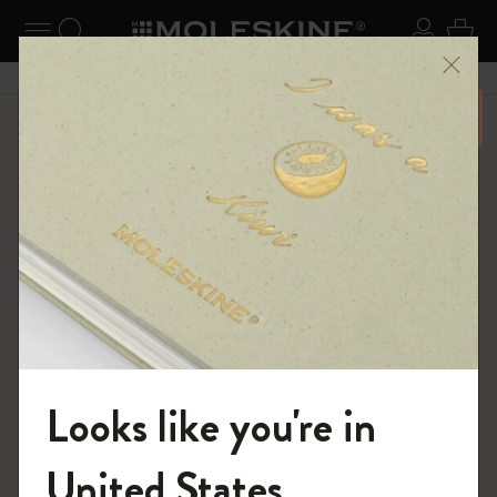
ニューを閉じる
ナビゲーションの切替
検索 (キーワードなど)
ログイ
カー
メニ
6,500円以上のご購入で送料無料
ショップ
ノートブック
The Original Notebook
Looks like you're in
モレスキンの世界へようこそ
United States