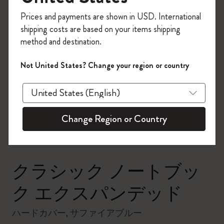
今すぐ会員登録して、コード
Prices and payments are shown in USD. International
「
WELCOME10
」を入力すると、初回注
shipping costs are based on your items shipping
文が10%オフ＋送料無料になります。セ
method and destination.
ール・アウトレット品は適用外。
Moleskineアカウントを作成して限定オフ
Not United States? Change your region or country
ァーや会員特典、さらに多くのインスピ
zoom.cta
レーションを手に入れましょう。
今すぐ会員登録 !
Change Region or Country
クラシック ノートブッ
ク エクスパンデッド
ハードカバー, サファイアブルー