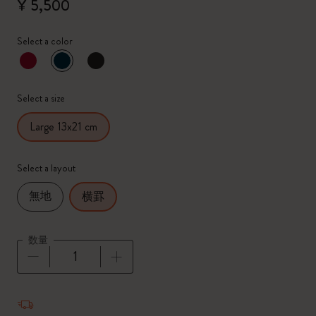
¥ 5,500
Select a color
選択済
*
選択したカラー
Select a size
Large 13x21 cm
Select a layout
無地
横罫
数量
数量が1に更新されました