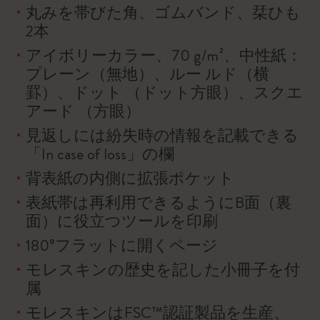
丸みを帯びた角、ゴムバンド、栞ひも
2本
アイボリーカラー、70 g/m²、中性紙：
プレーン（無地）、ルー ルド（横
罫）、ドット （ドット方眼）、スクエ
アード （方眼）
見返しには紛失時の情報を記載できる
「In case of loss」の欄
背表紙の内側に拡張ポケット
表紙帯は再利用できるようにB面（裏
面）に役立つツールを印刷
180°フラットに開くページ
モレスキンの歴史を記した小冊子を付
属
モレスキンはFSC™認証製品を生産、