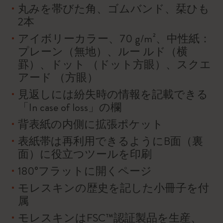
丸みを帯びた角、ゴムバンド、栞ひも
2本
アイボリーカラー、70 g/m²、中性紙：
プレーン（無地）、ルー ルド（横
罫）、ドット （ドット方眼）、スクエ
アード （方眼）
見返しには紛失時の情報を記載できる
「In case of loss」の欄
背表紙の内側に拡張ポケット
表紙帯は再利用できるようにB面（裏
面）に役立つツールを印刷
180°フラットに開くページ
モレスキンの歴史を記した小冊子を付
属
モレスキンはFSC™認証製品を生産、