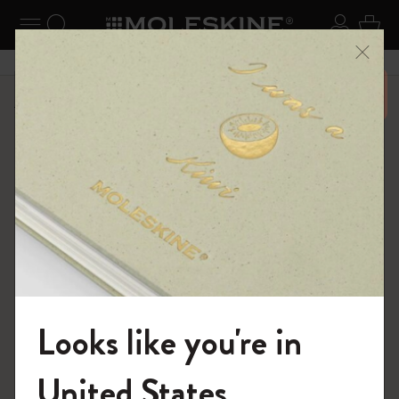
ニューを閉じる
ナビゲーションの切替
検索 (キーワードなど)
ログイ
カー
メニ
6,500円以上のご購入で送料無料
ショップ
ノートブック
The Original Notebook
Looks like you're in
モレスキンの世界へようこそ
United States