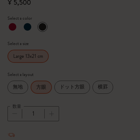
¥ 5,500
Select a color
選択済
*
選択したカラー
Select a size
Large 13x21 cm
Select a layout
無地
ドット方眼
横罫
方眼
数量
数量が1に更新されました