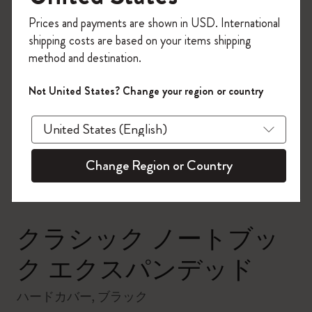
今すぐ会員登録して、コード
Prices and payments are shown in USD. International
「
WELCOME10
」を入力すると、初回注
shipping costs are based on your items shipping
文が10%オフ＋送料無料になります。セ
method and destination.
ール・アウトレット品は適用外。
Moleskineアカウントを作成して限定オフ
Not United States? Change your region or country
ァーや会員特典、さらに多くのインスピ
zoom.cta
レーションを手に入れましょう。
今すぐ会員登録 !
Change Region or Country
クラシック ノートブッ
ク エクスパンデッド
ハードカバー, ブラック