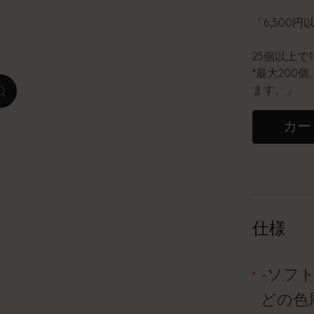
「6,500
ピーナッツ限定コレクション
25個以上で
プレシャス & エシカル コレクション
*最大20
ます。」
zoom.cta
City Guide Notebooks LUXE x モレスキ
ン
カー
カサ・バトリョ 限定版コレクション
アイ アム ザ シティ コレクション
星の王子さま
仕様
Mardi Mercredi × モレスキン
-ソフ
ハリー・ポッターの呪文コレクション
どの色