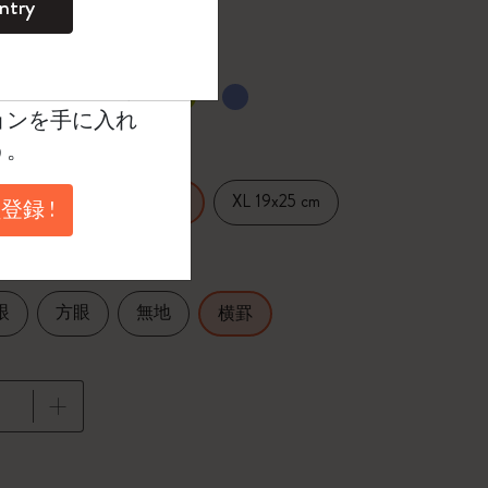
ntry
。
ントを作成して限定
典、さらに多く
選択済
たカラー
ョンを手に入れ
う。
14 cm
XL 19x25 cm
Large 13x21 cm
登録 !
眼
方眼
無地
横罫
に更新されました