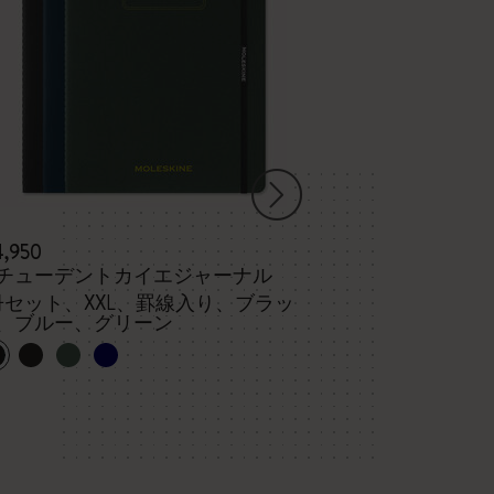
4,950
¥ 3,190
チューデントカイエジャーナル
ヴォラン ジャ
冊セット、XXL、罫線入り、ブラッ
、ブルー、グリーン