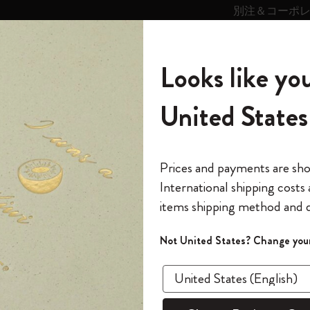
別注＆コーポ
キンス
パーソナライズサ
ストー
モレスキン
Looks like you
ービス
リー
の世界
テゴリ
サブカテゴリ
サブカテゴリ
United States
6,500円以上のご購入で送料無料
モレスキンの世界
ノートブック
ダイアリー
すべて見る
モレスキンスマート
Reframe サングラス
キム・ジョンギコレクション
すべて見る
アートを愛する方への贈り物
カントリー・テーマ・ピンズ・コレク
プライドをいつも胸に
スマートライティング・システム
Notes
ション
クラシック ノートブック
The Original Notebook
パーソナル・ダイアリー
スマートライティング・システム
Blackwing x モレスキン
ムーミン コレクション
Impressions of Impressionism コレクショ
バックパック
プロフェッショナルへの贈り物
Mardi Mercredi × モレスキン
スマートノートブック
モレスキン Journal
10% オフと送料無料
*
メールアドレス
Prices and payments are sh
ン
で1冊無料
International shipping costs
ミニノートブックチャーム
12カ月ダイアリー
モレスキンスマートスマートとは
Kaweco x モレスキン
キム・ジョンギコレクション
限定版バックパック
ミニマリストへの贈り物
スマートダイアリー
モレスキン Planner
月有効）
モレスキンの世
カサ・バトリョ 限定版コレクション
items shipping method and d
の先行アクセス
*
パスワード
カイエ ＆ ジャーナル
15ヶ月プランナー
アプリ・サービス
ペン & ペンシル
「Alice's Adventures in Wonderland」コレ
Shopper paper – made Collection
マキシマリストへの贈り物
プライズ
ベストセ
クション
ゴッホ美術館
報をいち早くチェック
Not United States? Change your
今すぐ会員登録
カスタムノートブック
18ヶ月プランナー
アクセサリー＆リフィル
デバイスバッグ & バックパック
ファッションを愛する方への贈り物
ス
パスワードを忘れた方はこち
クラ
「
WELCOME10
」を
『ロード・オブ・ザ・リング』コレク
このデバイスで情
限定版
ウィークリープランナー
ション
Legendary
旅人への贈り物
回注文が10%オフ
ソフトカ
ます。セール・ア