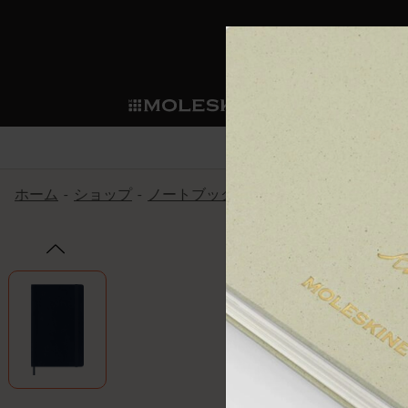
ショ
モレス
ップ
マート
サブカテゴリ
サブカ
今すぐメンバー登録
新商品
すべて見る
カスタムダイアリー
モレスキンメンバーシップ
ホーム
ショップ
ノートブック
The Original Notebook
ノートブック
スマートライティング・シス
カスタムノートブック
我々の歴史
ウェルカムオファー: 次回のご購入時に
サブカテゴリ
サブカテゴリ
テム
通常特典: パーソナライズの2冊ご購入
ダイアリー
パッチ
モレスキンのマニフェスト
バースデー特典: 1回限りの割引（1ヶ
サブカテゴリ
モレスキンスマートスマート
先行プレビュー: 新作コレクションへ
モレスキンスマート
とは
和紙テープ
ペンと紙の力
伝説的なお得情報: 会員限定の特別サ
サブカテゴリ
セールへの早期アクセス: お得な情
ライティングツール
アプリ・サービス
ミニノートブックチャーム
持続可能な創造性
モレスキン限定イベント: 優先アクセ
サブカテゴリ
サブカテゴリ
返品期間の延長: 1ヶ月間
限定版ノートブック
別注＆コーポレートギフト
Detour
サブカテゴリ