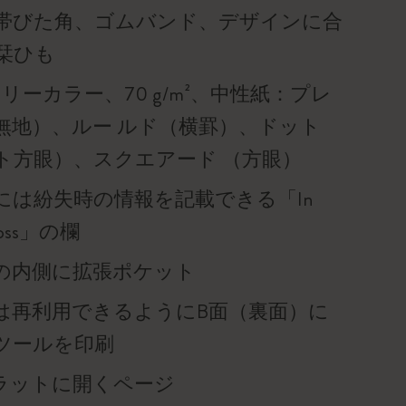
帯びた角、ゴムバンド、デザインに合
栞ひも
リーカラー、70 g/m²、中性紙：プレ
無地）、ルー ルド（横罫）、ドット
ト方眼）、スクエアード （方眼）
には紛失時の情報を記載できる「In
f loss」の欄
の内側に拡張ポケット
は再利用できるようにB面（裏面）に
ツールを印刷
°フラットに開くページ