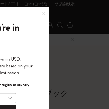
レートギフト
店舗検索
日本 (日本語)
夏のセ
アウトレ
're in
ログイン
検索 (キーワードな
カート 0 アイ
ール
ット
メニューを閉じる
へようこそ
own in USD.
 are based on your
界へようこそ
estination.
パスワードを表示
ラー
 region or country
して、コード
ら
シック ノートブック
入力すると、初
報を保存する
(任意)
＋送料無料になり
バー, サファイアブルー
ウトレット品は