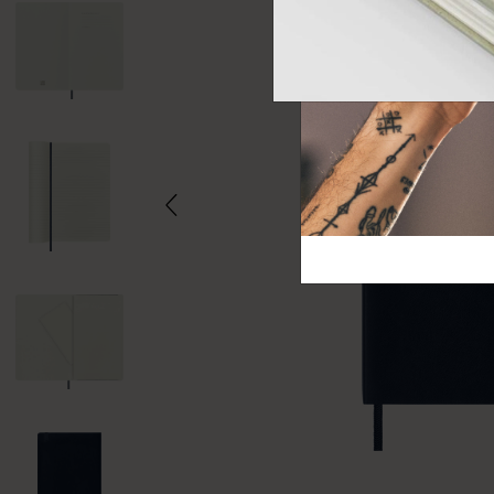
芸術と文化
モレスキン Foundation
アカウントを作成する
サブカテゴリ
バッグ
サブカテゴリ
ギフト
サブカテゴリ
ピン
サブカテゴリ
パッチ
サブカテゴリ