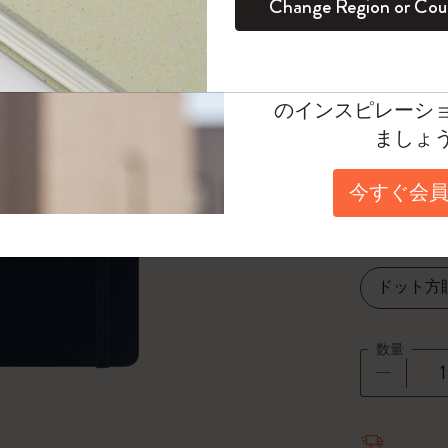
¥ 3,960
Change Region or Cou
セット
デイリープランナー
カラーパターン ノートブック
健康を愛する方への贈り物です
ログイン
適用外
Moleskineアカウ
Select a color
パッションジャーナル
マンスリープランナー
サクラコレクション
趣味を愛する方へのギフト
オファーや会員特
*
選択し
のインスピレーシ
スチューデントカイエジャーナル
プランナー
馬年コレクション
卒業祝い
ましょ
Select a size
アートコレクション
限定版ダイアリー
ミニノートブックチャーム
ノートブック
Pocket 9x
今すぐ会員
プロコレクション
プロコレクション
BLACKPINK × モレスキン コレクショ
ン
Select a layout
ライフプランナー・コレクション
ISSEY MIYAKE | モレスキン のコレク
ドット方
アカデミック・プランナー
ション
ナサにインスパイアされたコレクショ
数量
ン
Impressions of Impressionism コレクショ
数量が1
ン