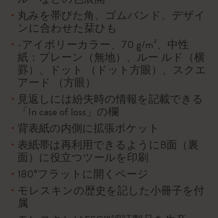
丸みを帯びた角、ゴムバンド、デザイ
ンに合わせた栞ひも
-アイボリーカラー、70 g/m²、中性
紙：プレーン（無地）、ルー ルド（横
罫）、ドット （ドット方眼）、スクエ
アード （方眼）
見返しには紛失時の情報を記載できる
「In case of loss」の欄
背表紙の内側に拡張ポケット
表紙帯は再利用できるようにB面（裏
面）に役立つツールを印刷
180°フラットに開くページ
モレスキンの歴史を記した小冊子を付
属