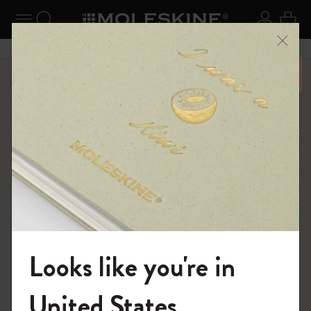
ニューを閉じる
ナビゲーションの切替
検索 (キーワードなど)
ログイ
カー
メニ
6,500円以上のご購入で送料無料
ショップ
ノートブック
The Original Notebook
Looks like you're in
モレスキンの世界へようこそ
United States