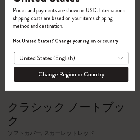
今すぐ会員登録して、コード
Prices and payments are shown in USD. International
「
WELCOME10
」を入力すると、初回注
shipping costs are based on your items shipping
文が10%オフ＋送料無料になります。セ
method and destination.
ール・アウトレット品は適用外。
Moleskineアカウントを作成して限定オフ
Not United States? Change your region or country
ァーや会員特典、さらに多くのインスピ
zoom.cta
レーションを手に入れましょう。
今すぐ会員登録 !
Change Region or Country
クラシック ノートブッ
ク
ソフトカバー, スカーレットレッド