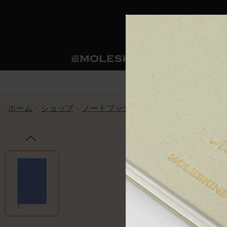
ショ
モレス
ップ
マート
サブカテゴリ
サブカ
今すぐメンバー登録
新商品
すべて見る
カスタムダイアリー
モレスキンメンバーシップ
ホーム
ショップ
ノートブック
The Original Notebook
ノートブック
スマートライティング・シス
カスタムノートブック
我々の歴史
ウェルカムオファー: 次回のご購入時に
サブカテゴリ
サブカテゴリ
テム
通常特典: パーソナライズの2冊ご購入
ダイアリー
パッチ
モレスキンのマニフェスト
バースデー特典: 1回限りの割引（1ヶ
サブカテゴリ
モレスキンスマートスマート
先行プレビュー: 新作コレクションへ
モレスキンスマート
とは
和紙テープ
ペンと紙の力
伝説的なお得情報: 会員限定の特別サ
サブカテゴリ
セールへの早期アクセス: お得な情
ライティングツール
アプリ・サービス
ミニノートブックチャーム
持続可能な創造性
モレスキン限定イベント: 優先アクセ
サブカテゴリ
サブカテゴリ
返品期間の延長: 1ヶ月間
限定版ノートブック
別注＆コーポレートギフト
Detour
サブカテゴリ