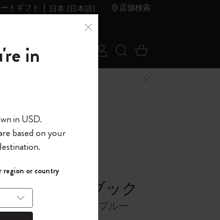
レートギフト
店舗検索
日本 (日本語)
夏のセ
アウトレ
're in
ログイン
検索 (キーワードな
カート 0 アイ
ール
ット
メニューを閉じる
へようこそ
own in USD.
 are based on your
界へようこそ
estination.
パスワードを表示
ラー
 region or country
して、コード
ら
シック ノートブック
入力すると、初
報を保存する
(任意)
＋送料無料になり
バー, ハイドランジェアブルー
ウトレット品は