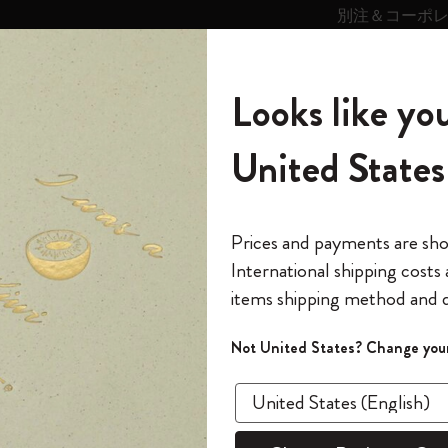
別注＆コーポ
キンス
パーソナライズサ
ストー
モレスキン
Looks like you
ービス
リー
の世界
テゴリ
サブカテゴリ
サブカテゴリ
United States
6,500円以上のご購入で送料無料
モレスキンの世界
ノートブック
ダイアリー
すべて見る
モレスキンスマート
Reframe サングラス
キム・ジョンギコレクション
すべて見る
アートを愛する方への贈り物
カントリー・テーマ・ピンズ・コレク
プライドをいつも胸に
スマートライティング・システム
Notes
ション
クラシック ノートブック
The Original Notebook
パーソナル・ダイアリー
スマートライティング・システム
Blackwing x モレスキン
ムーミン コレクション
Impressions of Impressionism コレクショ
バックパック
プロフェッショナルへの贈り物
Mardi Mercredi × モレスキン
スマートノートブック
モレスキン Journal
10% オフと送料無料
*
メールアドレス
Prices and payments are sh
ン
で1冊無料
International shipping costs
ミニノートブックチャーム
12カ月ダイアリー
モレスキンスマートスマートとは
Kaweco x モレスキン
キム・ジョンギコレクション
限定版バックパック
ミニマリストへの贈り物
スマートダイアリー
モレスキン Planner
月有効）
モレスキンの世
カサ・バトリョ 限定版コレクション
items shipping method and d
の先行アクセス
*
パスワード
カイエ ＆ ジャーナル
15ヶ月プランナー
アプリ・サービス
ペン & ペンシル
「Alice's Adventures in Wonderland」コレ
Shopper paper – made Collection
マキシマリストへの贈り物
プライズ
ベストセ
クション
ゴッホ美術館
報をいち早くチェック
Not United States? Change your
今すぐ会員登録
カスタムノートブック
18ヶ月プランナー
アクセサリー＆リフィル
デバイスバッグ & バックパック
ファッションを愛する方への贈り物
ス
パスワードを忘れた方はこち
クラ
「
WELCOME10
」を
『ロード・オブ・ザ・リング』コレク
このデバイスで情
限定版
ウィークリープランナー
ション
Legendary
旅人への贈り物
回注文が10%オフ
ソフトカ
ます。セール・ア