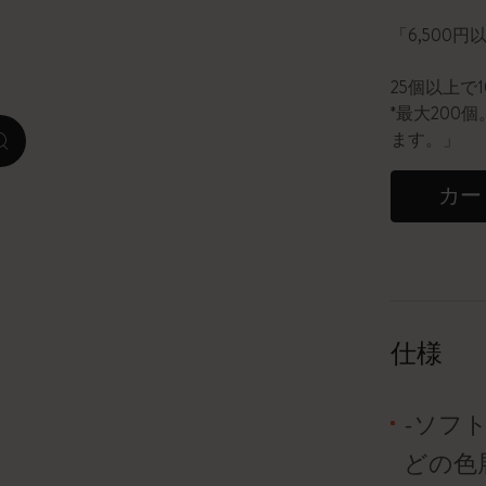
「6,500
ピーナッツ限定コレクション
25個以上で
プレシャス & エシカル コレクション
*最大20
ます。」
zoom.cta
City Guide Notebooks LUXE x モレスキ
ン
カー
カサ・バトリョ 限定版コレクション
アイ アム ザ シティ コレクション
星の王子さま
仕様
Mardi Mercredi × モレスキン
-ソフ
ハリー・ポッターの呪文コレクション
どの色