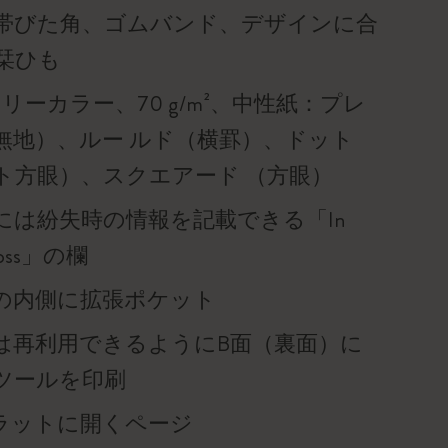
帯びた角、ゴムバンド、デザインに合
栞ひも
リーカラー、70 g/m²、中性紙：プレ
無地）、ルー ルド（横罫）、ドット
ト方眼）、スクエアード （方眼）
には紛失時の情報を記載できる「In
f loss」の欄
の内側に拡張ポケット
は再利用できるようにB面（裏面）に
ツールを印刷
°フラットに開くページ