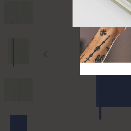
芸術と文化
モレスキン Foundation
アカウントを作成する
サブカテゴリ
バッグ
サブカテゴリ
ギフト
サブカテゴリ
ピン
サブカテゴリ
パッチ
サブカテゴリ