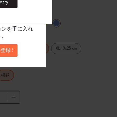
ntry
。
ントを作成して限定
典、さらに多く
選択済
たカラー
ョンを手に入れ
う。
14 cm
XL 19x25 cm
Large 13x21 cm
登録 !
横罫
に更新されました