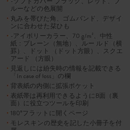
-ソフトカバー ブラック、レッド、ブ
ルーなどの色展開
丸みを帯びた角、ゴムバンド、デザイ
ンに合わせた栞ひも
-アイボリーカラー、70 g/m²、中性
紙：プレーン（無地）、ルー ルド（横
罫）、ドット （ドット方眼）、スクエ
アード （方眼）
見返しには紛失時の情報を記載できる
「In case of loss」の欄
背表紙の内側に拡張ポケット
表紙帯は再利用できるようにB面（裏
面）に役立つツールを印刷
180°フラットに開くページ
モレスキンの歴史を記した小冊子を付