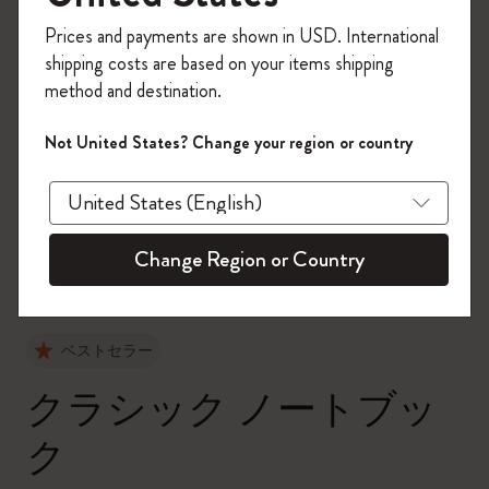
今すぐ会員登録して、コード
Prices and payments are shown in USD. International
「
WELCOME10
」を入力すると、初回注
shipping costs are based on your items shipping
文が10%オフ＋送料無料になります。セ
method and destination.
ール・アウトレット品は適用外。
Moleskineアカウントを作成して限定オフ
Not United States? Change your region or country
ァーや会員特典、さらに多くのインスピ
zoom.cta
レーションを手に入れましょう。
今すぐ会員登録 !
Change Region or Country
ベストセラー
クラシック ノートブッ
ク