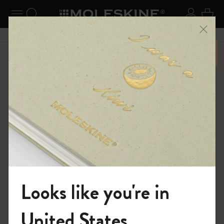
ニューを閉じる
ナビゲーションの切替
検索 (キーワードなど)
ログイ
カー
メニ
6,500円以上のご購入で送料無料
ショップ
ノートブック
The Original Notebook
Looks like you're in
モレスキンの世界へようこそ
United States