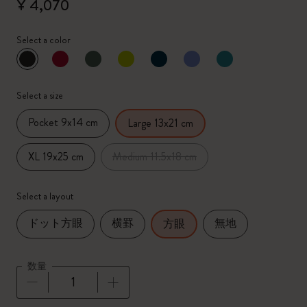
¥ 4,070
Select a color
選択済
*
選択したカラー
Select a size
Pocket 9x14 cm
Large 13x21 cm
XL 19x25 cm
Medium 11.5x18 cm
Select a layout
ドット方眼
横罫
無地
方眼
数量