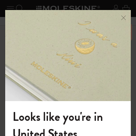
ニューを閉じる
ナビゲーションの切替
検索 (キーワードなど)
ログイ
カー
メニ
6,500円以上のご購入で送料無料
ショップ
ノートブック
The Original Notebook
Looks like you're in
モレスキンの世界へようこそ
United States