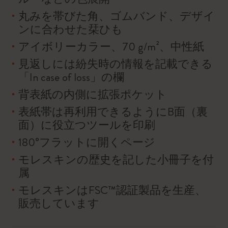
丸みを帯びた角、ゴムバンド、デザイ
ンに合わせた栞ひも
アイボリーカラー、70 g/m²、中性紙
見返しには紛失時の情報を記載できる
「In case of loss」の欄
背表紙の内側に拡張ポケット
表紙帯は再利用できるようにB面（裏
面）に役立つツールを印刷
180°フラットに開くページ
モレスキンの歴史を記した小冊子を付
属
モレスキンはFSC™認証製品を生産、
販売しています