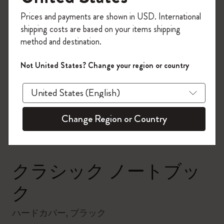
今すぐ会員登録して、コード
Prices and payments are shown in USD. International
「
WELCOME10
」を入力すると、初回注
shipping costs are based on your items shipping
文が10%オフ＋送料無料になります。セ
method and destination.
ール・アウトレット品は適用外。
Moleskineアカウントを作成して限定オフ
Not United States? Change your region or country
ァーや会員特典、さらに多くのインスピ
zoom.cta
レーションを手に入れましょう。
今すぐ会員登録 !
Change Region or Country
クラシック ノートブッ
ク
ハードカバー, ブラック