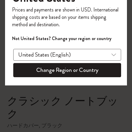
今すぐ会員登録して、コード
Prices and payments are shown in USD. International
「
WELCOME10
」を入力すると、初回注
shipping costs are based on your items shipping
文が10%オフ＋送料無料になります。セ
method and destination.
ール・アウトレット品は適用外。
Moleskineアカウントを作成して限定オフ
Not United States? Change your region or country
ァーや会員特典、さらに多くのインスピ
zoom.cta
レーションを手に入れましょう。
今すぐ会員登録 !
Change Region or Country
クラシック ノートブッ
ク
ハードカバー, ブラック