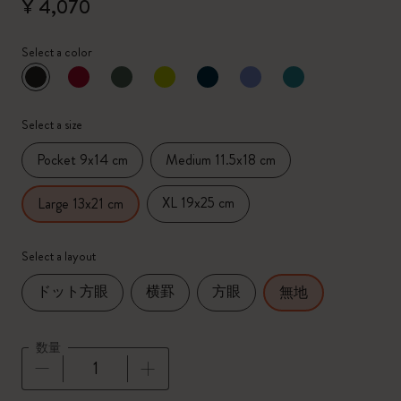
¥ 4,070
Select a color
選択済
*
選択したカラー
Select a size
Pocket 9x14 cm
Medium 11.5x18 cm
XL 19x25 cm
Large 13x21 cm
Select a layout
ドット方眼
横罫
方眼
無地
数量