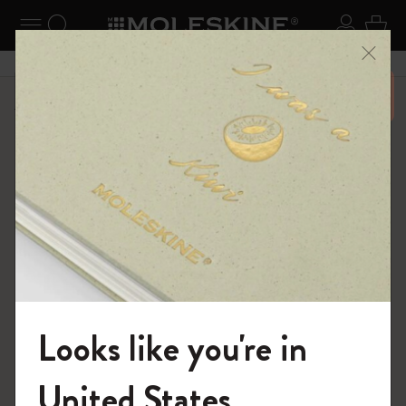
ニューを閉じる
ナビゲーションの切替
検索 (キーワードなど)
ログイ
カー
メニ
6,500円以上のご購入で送料無料
Back to School セール
Looks like you're in
モレスキンの世界へようこそ
United States