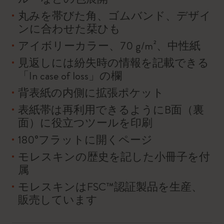
丸みを帯びた角、ゴムバンド、デザイ
ンに合わせた栞ひも
アイボリーカラー、70 g/m²、中性紙
見返しには紛失時の情報を記載できる
「In case of loss」の欄
背表紙の内側に拡張ポケット
表紙帯は再利用できるようにB面（裏
面）に役立つツールを印刷
180°フラットに開くページ
モレスキンの歴史を記した小冊子を付
属
モレスキンはFSC™認証製品を生産、
販売しています