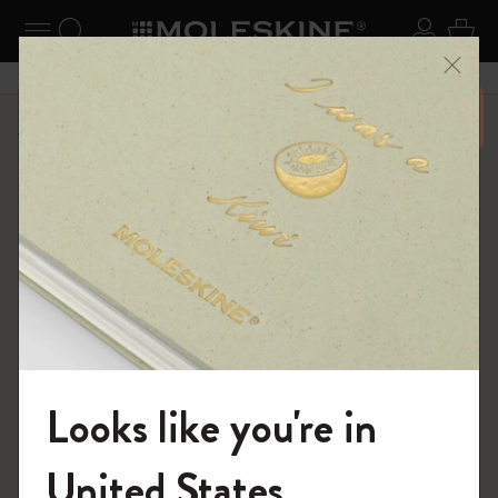
ニューを閉じる
ナビゲーションの切替
検索 (キーワードなど)
ログイ
カー
メニ
6,500円以上のご購入で送料無料
ショップ
ノートブック
The Original Notebook
Looks like you're in
モレスキンの世界へようこそ
United States