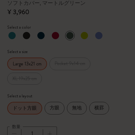
ソフトカバー, マートルグリーン
¥ 3,960
Select a color
選択済
*
選択したカラー
Select a size
Pocket 9x14 cm
Large 13x21 cm
XL 19x25 cm
Select a layout
方眼
無地
横罫
ドット方眼
数量