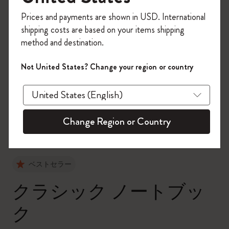
今すぐ会員登録して、コード
Prices and payments are shown in USD. International
「
WELCOME10
」を入力すると、初回注
shipping costs are based on your items shipping
文が10%オフ＋送料無料になります。セ
method and destination.
ール・アウトレット品は適用外。
Moleskineアカウントを作成して限定オフ
Not United States? Change your region or country
ァーや会員特典、さらに多くのインスピ
zoom.cta
レーションを手に入れましょう。
今すぐ会員登録 !
Change Region or Country
ベストセラー
クラシック ノートブッ
ク