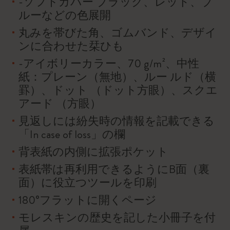
-ソフトカバー ブラック、レッド、ブ
ルーなどの色展開
丸みを帯びた角、ゴムバンド、デザイ
ンに合わせた栞ひも
-アイボリーカラー、70 g/m²、中性
紙：プレーン（無地）、ルー ルド（横
罫）、ドット （ドット方眼）、スクエ
アード （方眼）
見返しには紛失時の情報を記載できる
「In case of loss」の欄
背表紙の内側に拡張ポケット
表紙帯は再利用できるようにB面（裏
面）に役立つツールを印刷
180°フラットに開くページ
モレスキンの歴史を記した小冊子を付