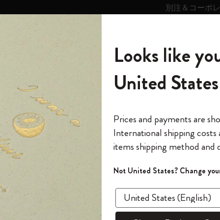
別注＆コーポ
キンス
パーソナライズサ
ストー
モレスキン
Looks like you
ービス
リー
の世界
テゴリ
サブカテゴリ
サブカテゴリ
United States
6,500円以上のご購入で送料無料
モレスキンの世界
ノートブック
ダイアリー
すべて見る
モレスキンスマート
Reframe サングラス
キム・ジョンギコレクション
すべて見る
アートを愛する方への贈り物
カントリー・テーマ・ピンズ・コレク
プライドをいつも胸に
スマートライティング・システム
Notes
ション
クラシック ノートブック
The Original Notebook
パーソナル・ダイアリー
スマートライティング・システム
Blackwing x モレスキン
ムーミン コレクション
Impressions of Impressionism コレクショ
バックパック
プロフェッショナルへの贈り物
Mardi Mercredi × モレスキン
スマートノートブック
モレスキン Journal
10% オフと送料無料
*
メールアドレス
Prices and payments are sh
ン
で1冊無料
International shipping costs
ミニノートブックチャーム
12カ月ダイアリー
モレスキンスマートスマートとは
Kaweco x モレスキン
キム・ジョンギコレクション
限定版バックパック
ミニマリストへの贈り物
スマートダイアリー
モレスキン Planner
月有効）
モレスキンの世
カサ・バトリョ 限定版コレクション
items shipping method and d
の先行アクセス
*
パスワード
カイエ ＆ ジャーナル
15ヶ月プランナー
アプリ・サービス
ペン & ペンシル
「Alice's Adventures in Wonderland」コレ
Shopper paper – made Collection
マキシマリストへの贈り物
プライズ
クラ
クション
ゴッホ美術館
報をいち早くチェック
Not United States? Change your
今すぐ会員登録
カスタムノートブック
18ヶ月プランナー
アクセサリー＆リフィル
デバイスバッグ & バックパック
ファッションを愛する方への贈り物
ス
パスワードを忘れた方はこち
ソフトカ
「
WELCOME10
」を
『ロード・オブ・ザ・リング』コレク
このデバイスで情
限定版
ウィークリープランナー
ション
Legendary
旅人への贈り物
回注文が10%オフ
¥ 4,620
ます。セール・ア