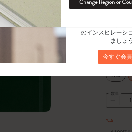
Change Region or Cou
セット
デイリープランナー
カラーパターン ノートブック
健康を愛する方への贈り物です
ログイン
適用外
Select a color
Moleskineアカウ
パッションジャーナル
マンスリープランナー
サクラコレクション
趣味を愛する方へのギフト
*
選択し
オファーや会員特
のインスピレーシ
スチューデントカイエジャーナル
プランナー
馬年コレクション
卒業祝い
Select a size
ましょ
Large 13x2
アートコレクション
限定版ダイアリー
ミニノートブックチャーム
ノートブック
今すぐ会員
プロコレクション
プロコレクション
BLACKPINK × モレスキン コレクショ
Select a layout
ン
ライフプランナー・コレクション
方眼
ISSEY MIYAKE | モレスキン のコレク
アカデミック・プランナー
ション
数量
ナサにインスパイアされたコレクショ
ン
数量が1
Impressions of Impressionism コレクショ
ン