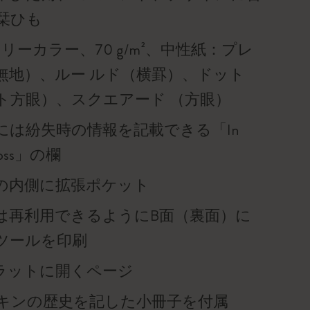
栞ひも
リーカラー、70 g/m²、中性紙：プレ
無地）、ルー ルド（横罫）、ドット
ト方眼）、スクエアード （方眼）
には紛失時の情報を記載できる「In
f loss」の欄
の内側に拡張ポケット
は再利用できるようにB面（裏面）に
ツールを印刷
°フラットに開くページ
キンの歴史を記した小冊子を付属