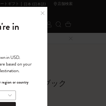
レートギフト
店舗検索
日本 (日本語)
夏のセ
アウトレ
're in
ログイン
検索 (キーワードな
カート 0 アイ
ール
ット
メニューを閉じる
へようこそ
own in USD.
 are based on your
界へようこそ
estination.
パスワードを表示
シック ノートブック
 region or country
して、コード
ら
バー, マートルグリーン
入力すると、初
報を保存する
(任意)
＋送料無料になり
ウトレット品は