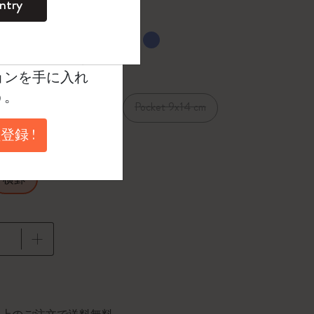
ntry
。
ントを作成して限定
選択済
たカラー
典、さらに多く
ョンを手に入れ
う。
1 cm
Pocket 9x14 cm
XL 19x25 cm
登録 !
横罫
に更新されました