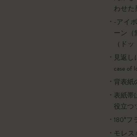
わせた
-アイボ
ーン（
（ドッ
見返し
case o
背表紙
表紙帯
役立つ
180
モレス