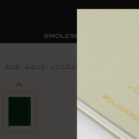
ショ
モレス
ップ
マート
サブカテゴリ
サブカ
今すぐメンバー登録
新商品
すべて見る
カスタムダイアリー
モレスキンメンバーシップ
ホーム
ショップ
ノートブック
The Original Notebook
ノートブック
スマートライティング・シス
カスタムノートブック
我々の歴史
ウェルカムオファー: 次回のご購入時に
サブカテゴリ
サブカテゴリ
テム
通常特典: パーソナライズの2冊ご購入
ダイアリー
パッチ
モレスキンのマニフェスト
バースデー特典: 1回限りの割引（1ヶ
サブカテゴリ
モレスキンスマートスマート
先行プレビュー: 新作コレクションへ
モレスキンスマート
とは
和紙テープ
ペンと紙の力
伝説的なお得情報: 会員限定の特別サ
サブカテゴリ
セールへの早期アクセス: お得な情
ライティングツール
アプリ・サービス
ミニノートブックチャーム
持続可能な創造性
モレスキン限定イベント: 優先アクセ
サブカテゴリ
サブカテゴリ
返品期間の延長: 1ヶ月間
限定版ノートブック
別注＆コーポレートギフト
Detour
サブカテゴリ