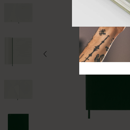
芸術と文化
モレスキン Foundation
アカウントを作成する
サブカテゴリ
バッグ
サブカテゴリ
ギフト
サブカテゴリ
ピン
サブカテゴリ
パッチ
サブカテゴリ