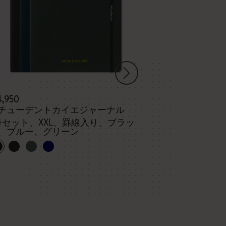
4,950
¥ 3,190
チューデントカイエジャーナル
ヴォラン ジャ
冊セット、XXL、罫線入り、ブラッ
、ブルー、グリーン