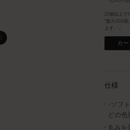
「6,500
ピーナッツ限定コレクション
25個以上で
*最大20
プレシャス & エシカル コレクション
ます。」
zoom.cta
City Guide Notebooks LUXE x モレスキ
カー
ン
カサ・バトリョ 限定版コレクション
アイ アム ザ シティ コレクション
仕様
星の王子さま
-ソフ
Mardi Mercredi × モレスキン
どの色
ハリー・ポッターの呪文コレクション
丸みを