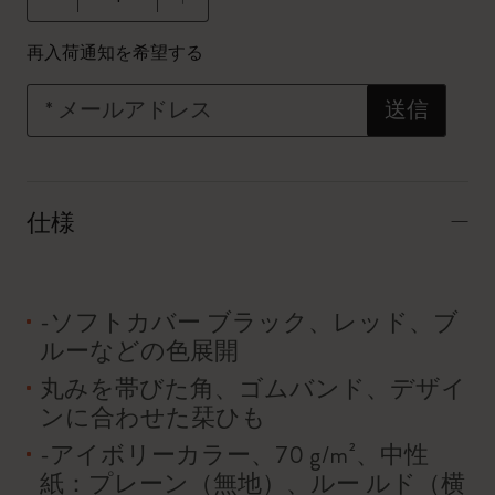
数量が1に更新されました
再入荷通知を希望する
*
メールアドレス
送信
仕様
-ソフトカバー ブラック、レッド、ブ
ルーなどの色展開
丸みを帯びた角、ゴムバンド、デザイ
ンに合わせた栞ひも
-アイボリーカラー、70 g/m²、中性
紙：プレーン（無地）、ルー ルド（横