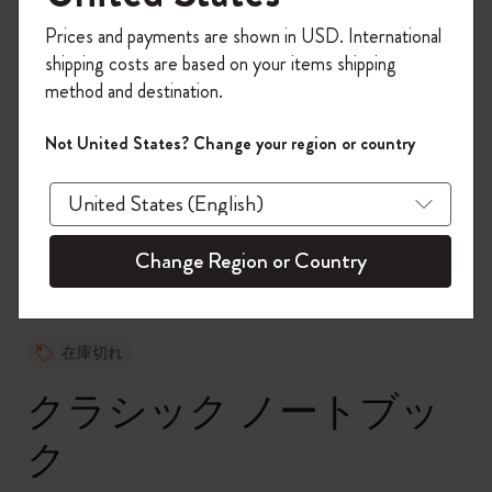
今すぐ会員登録して、コード
Prices and payments are shown in USD. International
「
WELCOME10
」を入力すると、初回注
shipping costs are based on your items shipping
文が10%オフ＋送料無料になります。セ
method and destination.
ール・アウトレット品は適用外。
Moleskineアカウントを作成して限定オフ
Not United States? Change your region or country
ァーや会員特典、さらに多くのインスピ
zoom.cta
レーションを手に入れましょう。
今すぐ会員登録 !
Change Region or Country
在庫切れ
クラシック ノートブッ
ク