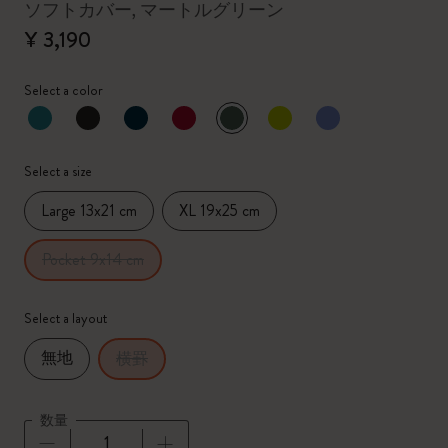
ソフトカバー, マートルグリーン
¥ 3,190
Select a color
選択済
*
選択したカラー
Select a size
Large 13x21 cm
XL 19x25 cm
Pocket 9x14 cm
Select a layout
無地
横罫
数量