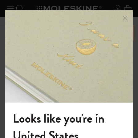
ニューを閉じる
ナビゲーションの切替
検索 (キーワードなど)
ログイ
カー
メニ
6,500円以上のご購入で送料無料
ショップ
ノートブック
The Original Notebook
Looks like you're in
モレスキンの世界へようこそ
United States