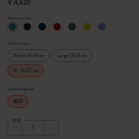
¥ 4,620
Select a color
選択済
*
選択したカラー
Select a size
Pocket 9x14 cm
Large 13x21 cm
XL 19x25 cm
Select a layout
横罫
数量