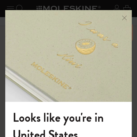
ニューを閉じる
ナビゲーションの切替
検索 (キーワードなど)
ログイ
カー
メニ
6,500円以上のご購入で送料無料
ショップ
ノートブック
The Original Notebook
Looks like you're in
モレスキンの世界へようこそ
United States