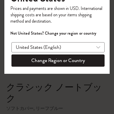
今すぐ会員登録して、コード
Prices and payments are shown in USD. International
「
WELCOME10
」を入力すると、初回注
shipping costs are based on your items shipping
文が10%オフ＋送料無料になります。セ
method and destination.
ール・アウトレット品は適用外。
Moleskineアカウントを作成して限定オフ
Not United States? Change your region or country
ァーや会員特典、さらに多くのインスピ
zoom.cta
レーションを手に入れましょう。
今すぐ会員登録 !
Change Region or Country
クラシック ノートブッ
ク
ソフトカバー, リーフブルー