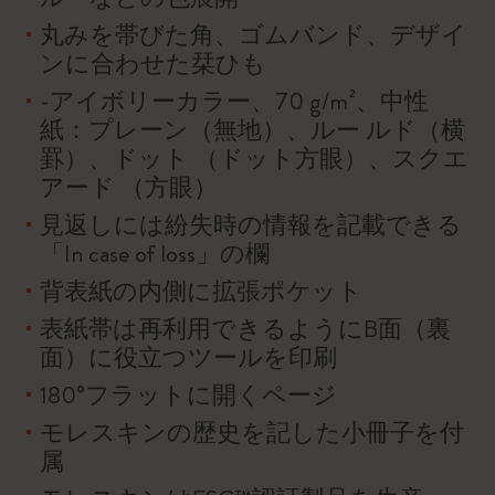
丸みを帯びた角、ゴムバンド、デザイ
ンに合わせた栞ひも
-アイボリーカラー、70 g/m²、中性
紙：プレーン（無地）、ルー ルド（横
罫）、ドット （ドット方眼）、スクエ
アード （方眼）
見返しには紛失時の情報を記載できる
「In case of loss」の欄
背表紙の内側に拡張ポケット
表紙帯は再利用できるようにB面（裏
面）に役立つツールを印刷
180°フラットに開くページ
モレスキンの歴史を記した小冊子を付
属