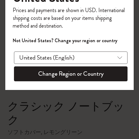
今すぐ会員登録して、コード
Prices and payments are shown in USD. International
「
WELCOME10
」を入力すると、初回注
shipping costs are based on your items shipping
文が10%オフ＋送料無料になります。セ
method and destination.
ール・アウトレット品は適用外。
Moleskineアカウントを作成して限定オフ
Not United States? Change your region or country
ァーや会員特典、さらに多くのインスピ
zoom.cta
レーションを手に入れましょう。
今すぐ会員登録 !
Change Region or Country
クラシック ノートブッ
ク
ソフトカバー, レモングリーン