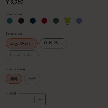
¥ 3,960
Select a color
選択済
*
選択したカラー
Select a size
XL 19x25 cm
Large 13x21 cm
Pocket 9x14 cm
Select a layout
横罫
無地
数量