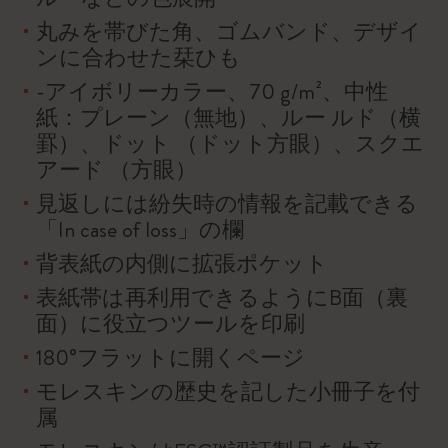
丸みを帯びた角、ゴムバンド、デザイ
ンに合わせた栞ひも
-アイボリーカラー、70 g/m²、中性
紙：プレーン（無地）、ルー ルド（横
罫）、ドット （ドット方眼）、スクエ
アード （方眼）
見返しには紛失時の情報を記載できる
「In case of loss」の欄
背表紙の内側に拡張ポケット
表紙帯は再利用できるようにB面（裏
面）に役立つツールを印刷
180°フラットに開くページ
モレスキンの歴史を記した小冊子を付
属