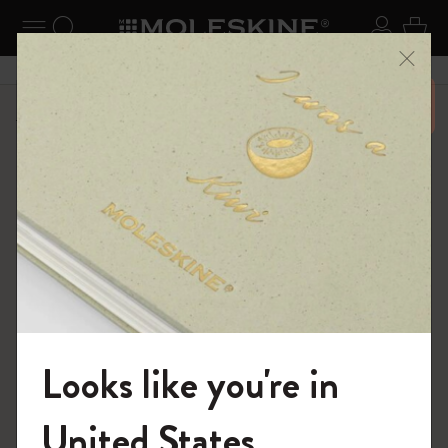
ニューを閉じる
ナビゲーションの切替
検索 (キーワードなど)
ログイ
カー
メニ
6,500円以上のご購入で送料無料
ショップ
ノートブック
The Original Notebook
Looks like you're in
モレスキンの世界へようこそ
United States